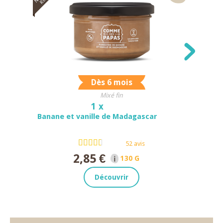
Dès 6 mois
Mixé fin
1 x
Banane et vanille de Madagascar
52 avis
2,85 €
130 G NET
Découvrir