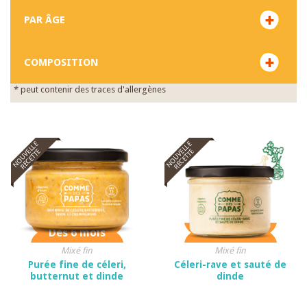
PAR ÂGE
COMPOSITION
* peut contenir des traces d'allergènes
NOUVELLE
NOUVELLE
RECETTE
RECETTE
Dès 6 mois
Dès 6 mois
Mixé fin
Mixé fin
Purée fine de céleri,
Céleri-rave et sauté de
butternut et dinde
dinde