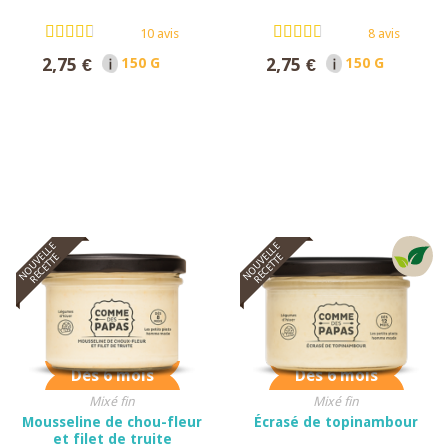
10 avis
8 avis
2,75 €
2,75 €
150 G NET
150 G NET
NOUVELLE
NOUVELLE
RECETTE
RECETTE
Dès 6 mois
Dès 6 mois
Mixé fin
Mixé fin
Mousseline de chou-fleur
Écrasé de topinambour
et filet de truite