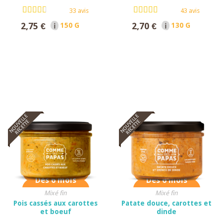
33 avis
43 avis
2,75 €
2,70 €
150 G NET
130 G NET
NOUVELLE
NOUVELLE
RECETTE
RECETTE
Dès 6 mois
Dès 6 mois
Mixé fin
Mixé fin
Pois cassés aux carottes
Patate douce, carottes et
et boeuf
dinde