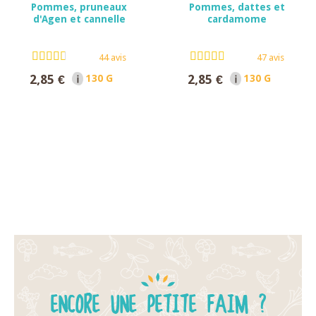
Pommes, pruneaux
Pommes, dattes et
d'Agen et cannelle
cardamome
44 avis
47 avis
2,85 €
2,85 €
130 G NET
130 G NET
ENCORE UNE PETITE FAIM ?