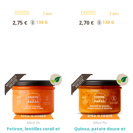
2 avis
3 avis
2,75 €
2,70 €
130 G NET
130 G NET
NOUVELLE
NOUVELLE
RECETTE
RECETTE
Dès 6 mois
Dès 6 mois
Mixé fin
Mixé fin
Potiron, lentilles corail et
Quinoa, patate douce et