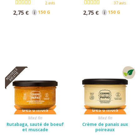
2 avis
37 avis
2,75 €
2,75 €
150 G NET
150 G NET
NOUVELLE
RECETTE
Dès 6 mois
Dès 6 mois
Mixé fin
Mixé fin
Rutabaga, sauté de boeuf
Crème de panais aux
et muscade
poireaux