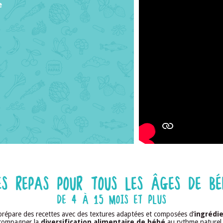
e
ES REPAS POUR TOUS LES ÂGES DE BÉ
DE 4 À 15 MOIS ET PLUS
répare des recettes avec des textures adaptées et composées d’
ingrédie
ccompagner la
diversification alimentaire de bébé
au rythme naturel 