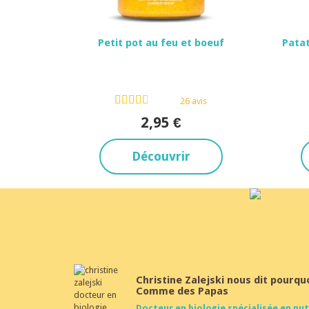
Petit pot au feu et boeuf
Patat
Dès 12 mois
26 avis
2,95 €
Découvrir
Christine Zalejski nous dit pourqu
Comme des Papas
Docteur en biologie spécialisée en nut