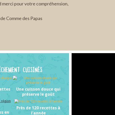
d merci pour votre compréhension,
e de Comme des Papas
ÎCHEMENT CUISINÉS
ettes
Une cuisson douce qui
s
préserve le goût
Près de 120 recettes à
us en
l'année