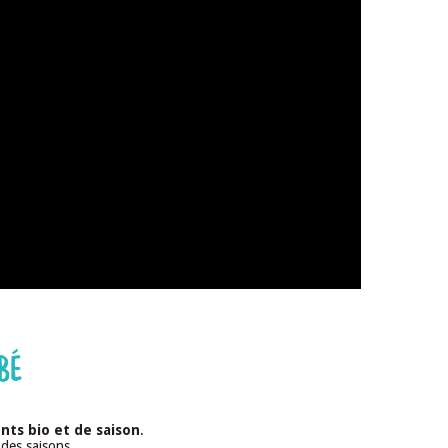
BÉ
nts bio et de saison
.
des saisons.