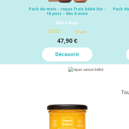
Pack du mois - repas frais bébé bio -
Pack du
18 pots - dès 6 mois
Dès 6 mois
31 avis
47,90 €
Découvrir
Tou