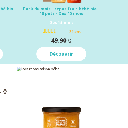
bé bio -
Pack du mois - repas frais bébé bio -
18 pots - Dès 15 mois
Dès 15 mois
31 avis
49,90 €
Découvrir
s 😋