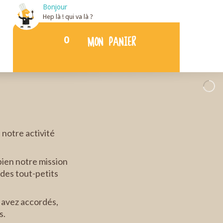
Bonjour
Hep là ! qui va là ?
0
MON PANIER
notre activité
bien notre mission
des tout-petits
 avez accordés,
s.