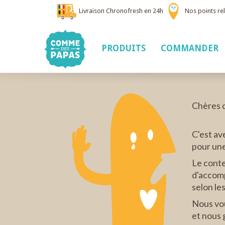
Livraison Chronofresh en 24h
Nos points rel
PRODUITS
COMMANDER
Chères c
C'est av
pour un
Le conte
d'accomp
selon le
Nous vou
et nous 