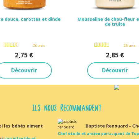
e douce, carottes et dinde
Mousseline de chou-fleur et
de truite
Dès 6 mois
Dès 8 mois
26 avis
26 avis
2,75 €
2,85 €
Découvrir
Découvrir
ILS NOUS RECOMMANDENT
oi les bébés aiment
Baptiste Renouard - Ch
Chef étoilé et ancien participant de Top
rition infantile et