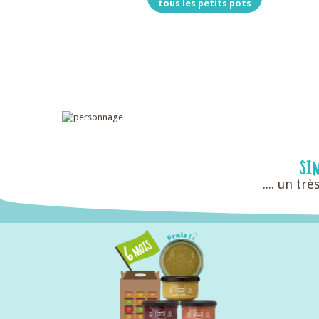
tous les petits pots
SI
.... un t