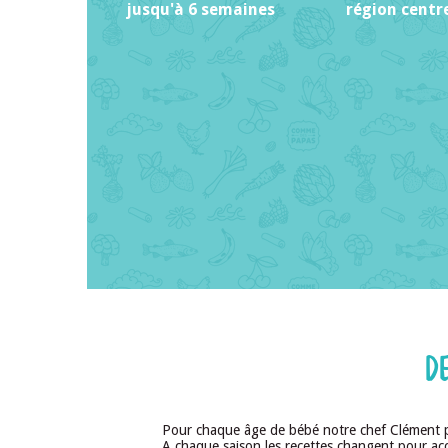
jusqu'à 6 semaines
région centr
D
Pour chaque âge de bébé notre chef Clément p
A chaque saison les recettes changent pour a