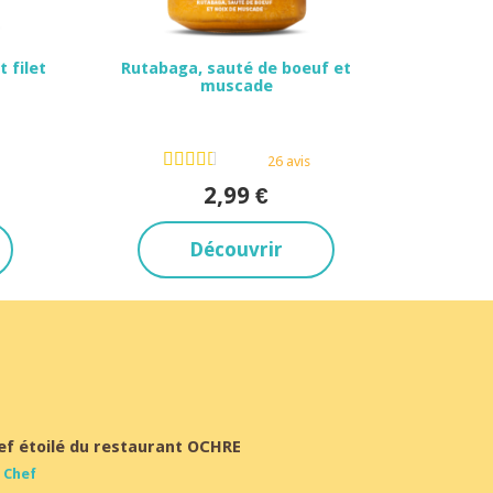
 filet
Rutabaga, sauté de boeuf et
muscade
Dès 15 mois
26 avis
2,99 €
Découvrir
ef étoilé du restaurant OCHRE
 Chef