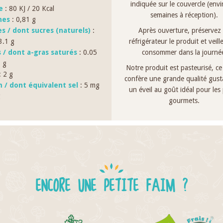
indiquée sur le couvercle (env
e
: 80 KJ / 20 Kcal
semaines à réception).
nes
: 0,81 g
es / dont sucres (naturels)
:
Après ouverture, préservez
3.1 g
réfrigérateur le produit et veille
s / dont a-gras saturés
: 0.05
consommer dans la journé
3 g
Notre produit est pasteurisé, ce 
 2 g
confère une grande qualité gusta
 / dont équivalent sel
: 5 mg
un éveil au goût idéal pour les 
g
gourmets.
ENCORE UNE PETITE FAIM ?