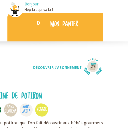
Bonjour
Hep là ! qui va là ?
0
MON PANIER
DÉCOUVRIR L'ABONNEMENT
INE DE POTIRON
SANS
SANS
S
VEGGIE
GLUTEN*
LAIT*
 du potiron que l'on fait découvrir aux bébés gourmets