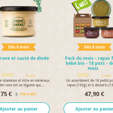
Dès 6 mois
Dès 6 mois
-rave et sauté de dinde
Pack du mois - repas f
bébé bio - 18 pots - d
mois
31 avis
31 avis
 vitamines et riche en minéraux,
Un assortiment de 18 petits p
leri-rave est un légume qui,...
repas (150g) et 6 desserts (13
,75 €
47,90 €
150 G NET
Ajouter au panier
Ajouter au panie