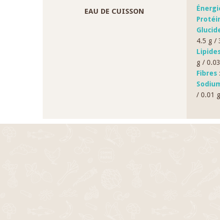
Énergi
EAU DE CUISSON
Protéi
Glucid
4.5 g / 
Lipide
g / 0.0
Fibres
:
Sodium
/ 0.01 