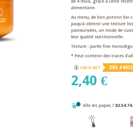
de 4 mois, grâce à cette recett
alimentaire.
Au menu, de bon potiron bio c
jusqu'à obtenir une texture li
pasteurisées, un mode de cuis
leur qualité nutritionnelle.
Texture : purée fine monolég
* Peut contenir des traces d'a
DÈS 4 MOI
100 G NET
2,40 €
Allo les papas ?
02.54.74