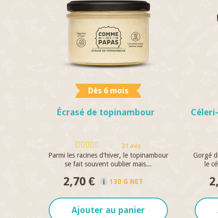
Dès 6 mois
Écrasé de topinambour
Céleri
31 avis
Parmi les racines d'hiver, le topinambour
Gorgé de
se fait souvent oublier mais...
le cé
2,70 €
2
130 G NET
Ajouter au panier