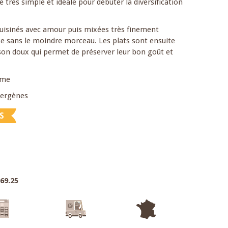
e très simple et idéale pour débuter la diversification
uisinés avec amour puis mixées très finement
sse sans le moindre morceau. Les plats sont ensuite
son doux qui permet de préserver leur bon goût et
ume
llergènes
S
.69.25