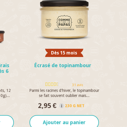
Dès 15 mois
rais
Écrasé de topinambour
ès 6
31 avis
ots, 12
Parmi les racines d'hiver, le topinambour
0g)...
se fait souvent oublier mais...
2,95 €
230 G NET
r
Ajouter au panier