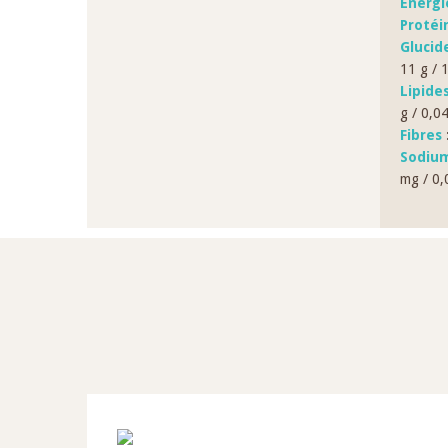
Énergi
Protéi
Glucid
11 g / 
Lipide
g / 0,0
Fibres
:
Sodium
mg / 0,