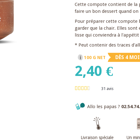
Cette compote contient de la p
faire un bon dessert quand on n
Pour préparer cette compote 
garder que la chair. Elles son
lisse qui conviendra à l'appéti
* Peut contenir des traces d'a
DÈS 4 MOI
100 G NET
2,40 €
31
avis
Allo les papas ?
02.54.74
Livraison spéciale
Un mi