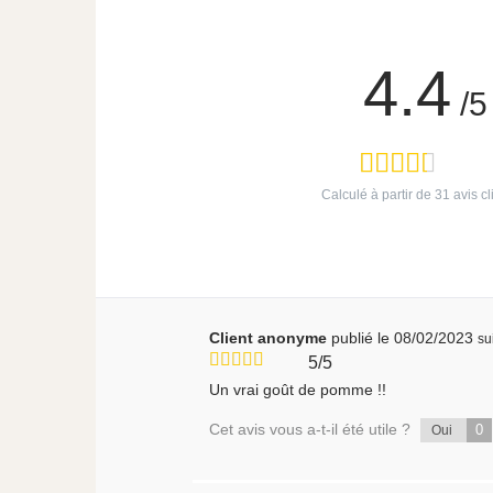
4.4
/5
Calculé à partir de
31
avis cl
Client anonyme
publié le 08/02/2023
su
5/5
Un vrai goût de pomme !!
Cet avis vous a-t-il été utile ?
0
Oui