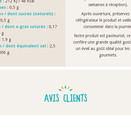
e
: 212 KJ / 48 Kcal
semaines à réception).
nes
: 0,5 g
es / dont sucres (naturels)
:
Après ouverture, préservez
10,5 g
réfrigérateur le produit et veille
s / dont a-gras saturés
: 0,17
consommer dans la journé
4 g
Notre produit est pasteurisé, ce 
 1.9 g
confère une grande qualité gusta
 / dont équivalent sel
: 2,5
un éveil au goût idéal pour les 
006 g
gourmets.
AVIS CLIENTS