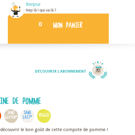
Bonjour
Hep là ! qui va là ?
0
MON PANIER
DÉCOUVRIR L'ABONNEMENT
FINE DE POMME
SANS
SANS
VEGGIE
GLUTEN*
LAIT*
 découvrir le bon goût de cette compote de pomme !