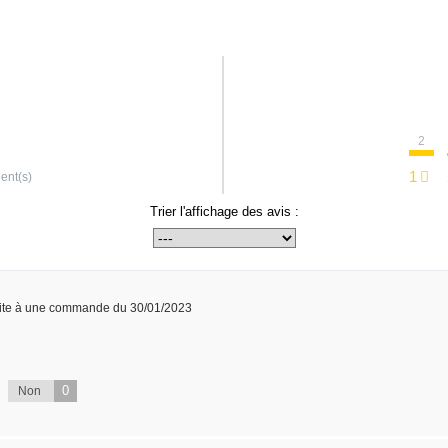
2
1
ient(s)
Trier l'affichage des avis :
ite à une commande du 30/01/2023
0
Non