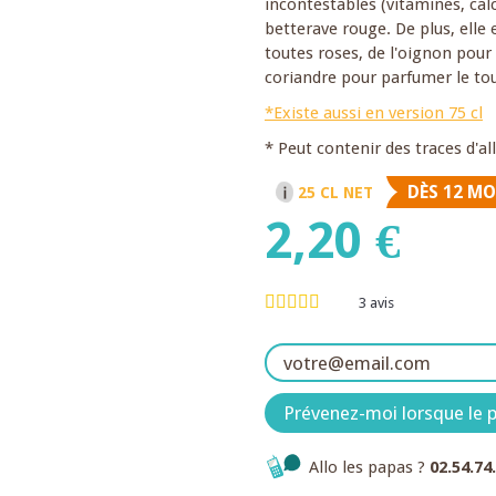
incontestables (vitamines, cal
betterave rouge. De plus, elle
toutes roses, de l'oignon pour
coriandre pour parfumer le tou
*Existe aussi en version 75 cl
* Peut contenir des traces d'a
DÈS 12 MO
25 CL NET
2,20 €
3
avis
Prévenez-moi lorsque le p
Allo les papas ?
02.54.74