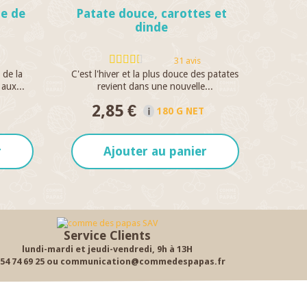
e de
Patate douce, carottes et
dinde
31 avis
 de la
C'est l'hiver et la plus douce des patates
 aux...
revient dans une nouvelle...
2,85 €
180 G NET
r
Ajouter au panier
Service Clients
lundi-mardi et jeudi-vendredi, 9h à 13H
 54 74 69 25 ou communication@commedespapas.fr