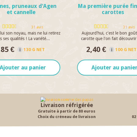
es, pruneaux d'Agen
Ma première purée fin
et cannelle
carottes
31 avis
31 avis
lui son noyau, mais ne lui retirez
Aujourd'hui, c'est le bon goût
s ses qualités ! La variété...
carotte que l'on fait découvrir
,85 €
2,40 €
130 G NET
100 G NET
Ajouter au panier
Ajouter au panie
Livraison réfrigérée
Gratuite à partir de 80 euros
Choix du créneau de livraison
02