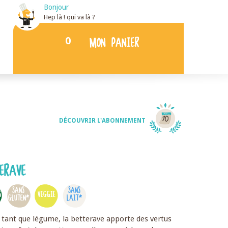
Bonjour
Hep là ! qui va là ?
0
MON PANIER
DÉCOUVRIR L'ABONNEMENT
ERAVE
SANS
SANS
S
VEGGIE
GLUTEN*
LAIT*
 tant que légume, la betterave apporte des vertus