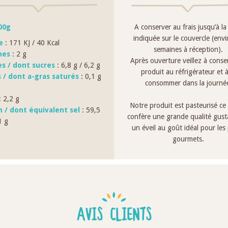
00g
A conserver au frais jusqu’à la
indiquée sur le couvercle (env
e
: 171 KJ / 40 Kcal
semaines à réception).
nes
: 2 g
Après ouverture veillez à conse
es / dont sucres
: 6,8 g / 6,2 g
produit au réfrigérateur et à
s / dont a-gras saturés
: 0,1 g
consommer dans la journé
g
 2,2 g
Notre produit est pasteurisé ce 
 / dont équivalent sel
: 59,5
confère une grande qualité gusta
1 g
un éveil au goût idéal pour les 
gourmets.
AVIS CLIENTS