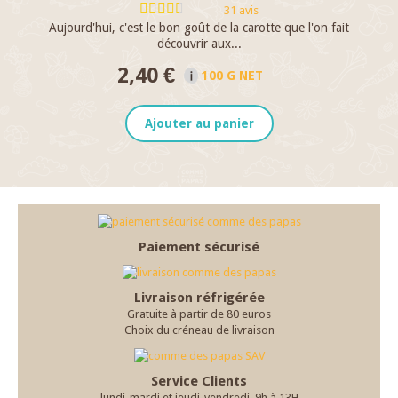
31 avis
Aujourd'hui, c'est le bon goût de la carotte que l'on fait
I
découvrir aux...
2,40 €
100 G NET
Ajouter au panier
Paiement sécurisé
Livraison réfrigérée
Gratuite à partir de 80 euros
Choix du créneau de livraison
Service Clients
lundi-mardi et jeudi-vendredi, 9h à 13H