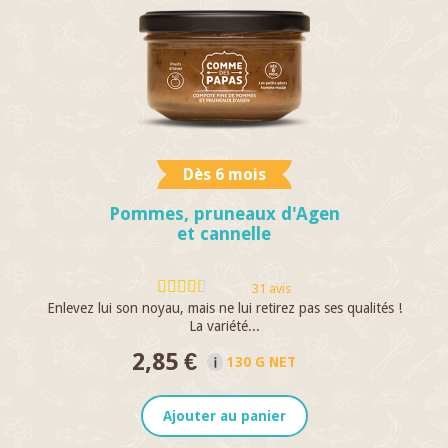
Dès 6 mois
Pommes, pruneaux d'Agen
et cannelle
31 avis
Enlevez lui son noyau, mais ne lui retirez pas ses qualités !
C
La variété...
2,85 €
130 G NET
Ajouter au panier