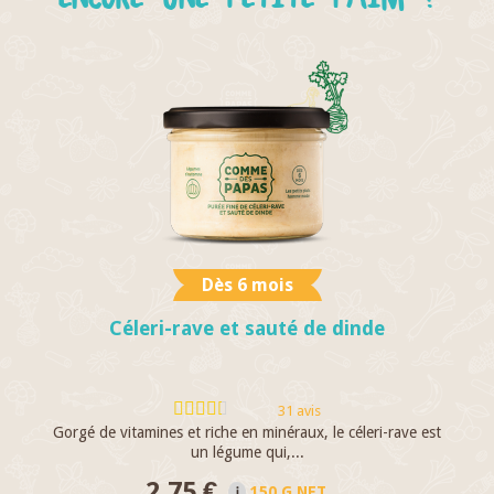
Dès 6 mois
Céleri-rave et sauté de dinde
31 avis
Gorgé de vitamines et riche en minéraux, le céleri-rave est
Qu
un légume qui,...
2,75 €
150 G NET