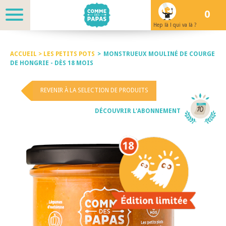
0
Hep là ! qui va là ?
ACCUEIL >
LES PETITS POTS
>
MONSTRUEUX MOULINÉ DE COURGE
DE HONGRIE - DÈS 18 MOIS
REVENIR À LA SELECTION DE PRODUITS
DÉCOUVRIR L'ABONNEMENT