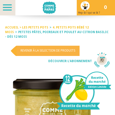
0
Hep là ! qui va là ?
ACCUEIL >
LES PETITS POTS
>
4. PETITS POTS BÉBÉ 12
MOIS
>
PETITES PÂTES, POIREAUX ET POULET AU CITRON BASILIC
- DÈS 12 MOIS
REVENIR À LA SELECTION DE PRODUITS
DÉCOUVRIR L'ABONNEMENT