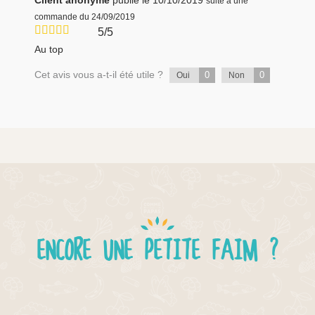
Client anonyme
publié le 10/10/2019
suite à une
commande du 24/09/2019
5/5
Au top
Cet avis vous a-t-il été utile ?
0
0
Oui
Non
ENCORE UNE PETITE FAIM ?