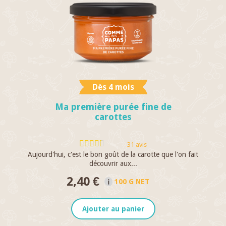
Dès 4 mois
Ma première purée fine de
carottes
31 avis
Aujourd'hui, c'est le bon goût de la carotte que l'on fait
C
découvrir aux...
2,40 €
100 G NET
Ajouter au panier