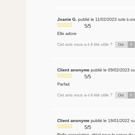
Joanie G.
publié le 11/02/2023
suite à u
5/5
Elle adore
Cet avis vous a-t-il été utile ?
0
Oui
Client anonyme
publié le 09/02/2023
su
5/5
Parfait
Cet avis vous a-t-il été utile ?
0
Oui
Client anonyme
publié le 19/01/2022
su
5/5
Belle association, idéal pour le repas du 