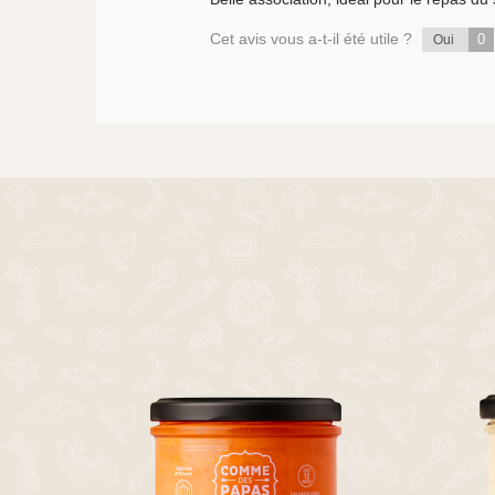
Cet avis vous a-t-il été utile ?
0
Oui