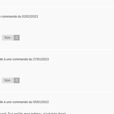
ne commande du 02/02/2023
0
Non
ite à une commande du 27/01/2023
0
Non
ite à une commande du 05/01/2022
soir! J'ai goûté moi même, c'est très bon!