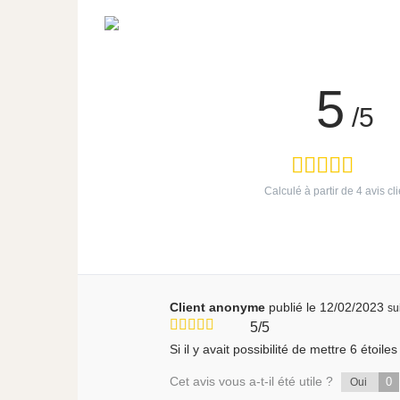
5
/5
Calculé à partir de
4
avis cli
Client anonyme
publié le 12/02/2023
su
5/5
Si il y avait possibilité de mettre 6 étoile
Cet avis vous a-t-il été utile ?
0
Oui