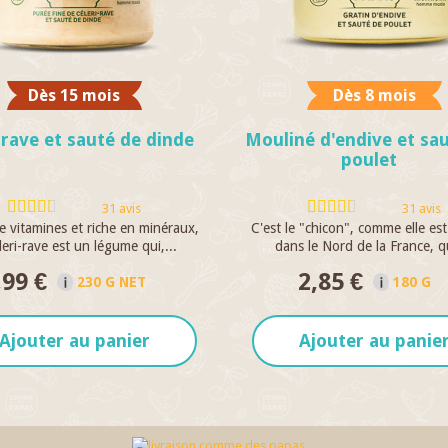
Dès 15 mois
Dès 8 mois
-rave et sauté de dinde
Mouliné d'endive et sa
poulet
31 avis
31 avis
 vitamines et riche en minéraux,
C'est le "chicon", comme elle es
leri-rave est un légume qui,...
dans le Nord de la France, q
,99 €
2,85 €
230 G NET
180 G
Ajouter au panier
Ajouter au panie