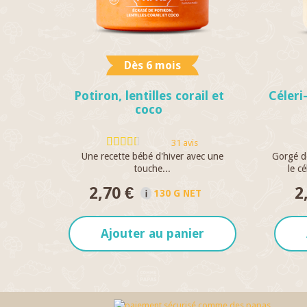
Dès 6 mois
Potiron, lentilles corail et
Céleri
coco
31 avis
Une recette bébé d'hiver avec une
Gorgé de
touche...
le cé
2,70 €
2
130 G NET
Ajouter au panier