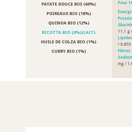
Pour 1
PATATE DOUCE BIO (60%)
Énerg
POIREAUX BIO (18%)
Protéi
QUINOA BIO (12%)
Glucid
11.1 g 
RICOTTA BIO (8%)(LAIT)
Lipide
HUILE DE COLZA BIO (1%)
/ 0.855
Fibres
:
CURRY BIO (1%)
Sodium
mg / 1.