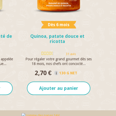
Dès 6 mois
uté de
Quinoa, patate douce et
ricotta
31 avis
t appelée
Pour régaler votre grand gourmet dès ses
ue...
18 mois, nos chefs ont concocté...
2,70 €
130 G NET
r
Ajouter au panier