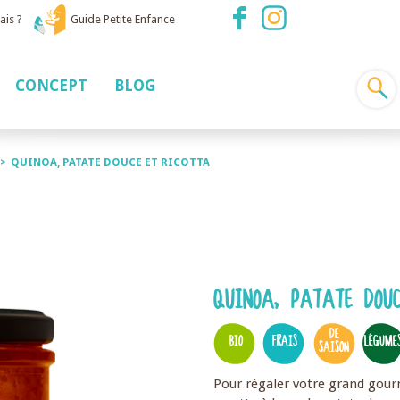
ais ?
Guide Petite Enfance
CONCEPT
BLOG
>
QUINOA, PATATE DOUCE ET RICOTTA
QUINOA, PATATE DOUC
DE
BIO
FRAIS
LÉGUME
SAISON
Pour régaler votre grand gour