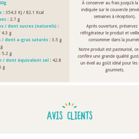
00g
À conserver au frais jusqu’à la
indiquée sur le couvercle (env
ie
: 354.3 KJ / 82.1 Kcal
semaines à réception).
nes
: 2.7 g
es / dont sucres (naturels)
:
Après ouverture, préservez
/ 4.3 g
réfrigérateur le produit et veille
s / dont a-gras saturés
: 3.5 g
consommer dans la journé
 g
Notre produit est pasteurisé, ce 
 5.2 g
confère une grande qualité gusta
 / dont équivalent sel
: 42.8
un éveil au goût idéal pour les 
6 g
gourmets.
AVIS CLIENTS