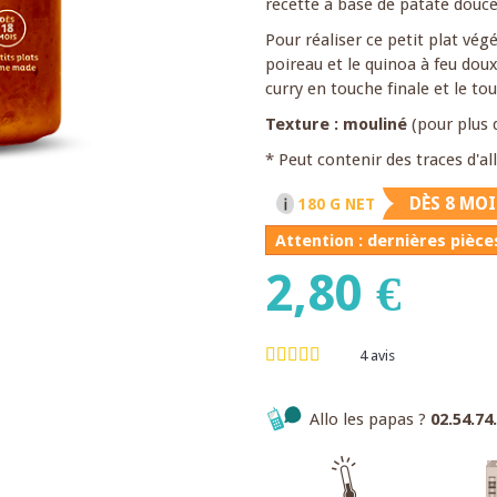
recette à base de patate douce 
Pour réaliser ce petit plat vég
poireau et le quinoa à feu doux
curry en touche finale et le tou
Texture : mouliné
(pour plus 
* Peut contenir des traces d'a
DÈS 8 MOI
180 G NET
Attention : dernières pièces
2,80 €
4
avis
Allo les papas ?
02.54.74