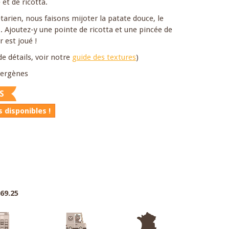
et de ricotta.
étarien, nous faisons mijoter la patate douce, le
. Ajoutez-y une pointe de ricotta et une pincée de
r est joué !
de détails, voir notre
guide des textures
)
llergènes
S
 disponibles !
.69.25