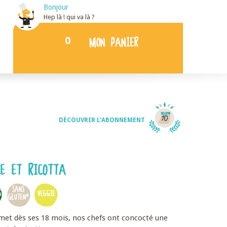
Bonjour
Hep là ! qui va là ?
0
MON PANIER
DÉCOUVRIR L'ABONNEMENT
E ET RICOTTA
SANS
S
VEGGIE
GLUTEN*
met dès ses 18 mois, nos chefs ont concocté une