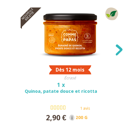
NOUVELLE
RECETTE
Dès 12 mois
Écrasé
1 x
Quinoa, patate douce et ricotta
1 avis
2,90 €
200 G NET