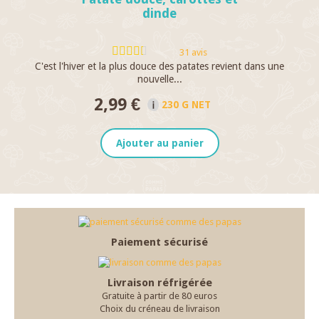
dinde
31 avis
C'est l'hiver et la plus douce des patates revient dans une
Go
nouvelle...
2,99 €
230 G NET
Ajouter au panier
Paiement sécurisé
Livraison réfrigérée
Gratuite à partir de 80 euros
Choix du créneau de livraison