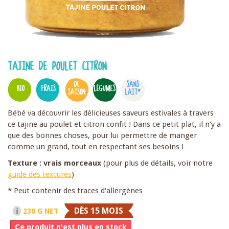
TAJINE DE POULET CITRON
DE
SANS
BIO
FRAIS
LÉGUMES
SAISON
LAIT*
Bébé va découvrir les délicieuses saveurs estivales à travers
ce tajine au poulet et citron confit ! Dans ce petit plat, il n'y a
que des bonnes choses, pour lui permettre de manger
comme un grand, tout en respectant ses besoins !
Texture : vrais morceaux
(pour plus de détails, voir notre
guide des textures
)
* Peut contenir des traces d'allergènes
DÈS 15 MOIS
230 G NET
Ce produit n'est plus en stock