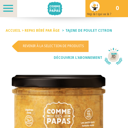
0
Hep là ! qui va là ?
ACCUEIL >
REPAS BÉBÉ PAR ÂGE
>
TAJINE DE POULET CITRON
REVENIR À LA SELECTION DE PRODUITS
DÉCOUVRIR L'ABONNEMENT