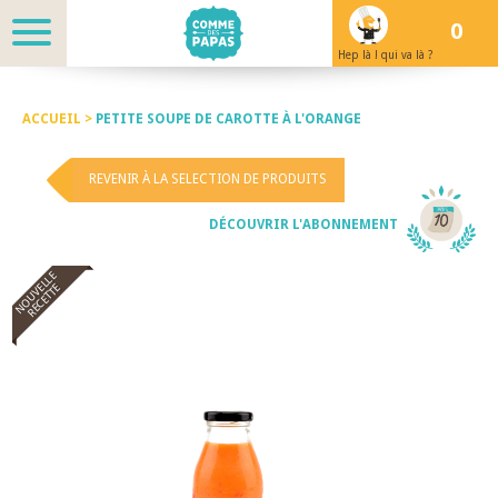
0
Hep là ! qui va là ?
ACCUEIL >
PETITE SOUPE DE CAROTTE À L'ORANGE
REVENIR À LA SELECTION DE PRODUITS
DÉCOUVRIR L'ABONNEMENT
NOUVELLE
RECETTE