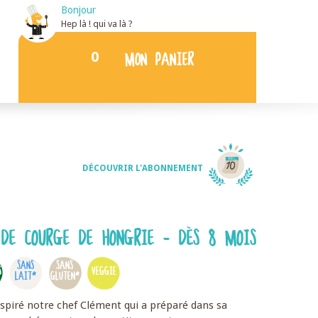
Bonjour
Hep là ! qui va là ?
0
MON PANIER
DÉCOUVRIR L'ABONNEMENT
DE COURGE DE HONGRIE - DÈS 8 MOIS
SANS
SANS
S
VEGGIE
LAIT*
GLUTEN*
spiré notre chef Clément qui a préparé dans sa