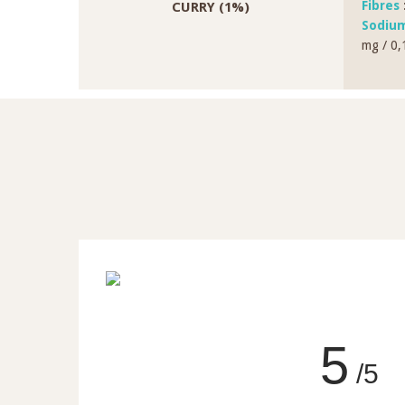
Fibres
:
CURRY (1%)
Sodium
mg / 0,
5
/5