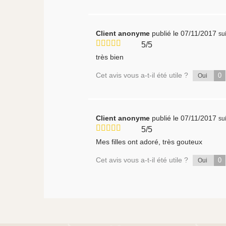
Client anonyme
publié le 07/11/2017
su
5/5
très bien
Cet avis vous a-t-il été utile ?
0
Oui
Client anonyme
publié le 07/11/2017
su
5/5
Mes filles ont adoré, très gouteux
Cet avis vous a-t-il été utile ?
0
Oui