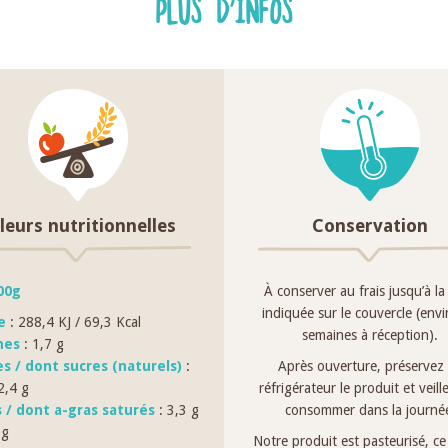
PLUS D'INFOS
leurs nutritionnelles
Conservation
00g
À conserver au frais jusqu’à la
indiquée sur le couvercle (env
e
: 288,4 KJ / 69,3 Kcal
semaines à réception).
nes
: 1,7 g
es / dont sucres (naturels)
:
Après ouverture, préservez
2,4 g
réfrigérateur le produit et veille
s / dont a-gras saturés
: 3,3 g
consommer dans la journé
 g
Notre produit est pasteurisé, ce 