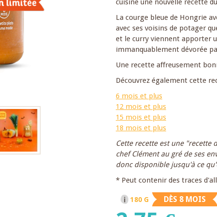
cuisine une nouvelle recette d
La courge bleue de Hongrie ave
avec ses voisins de potager que
et le curry viennent apporter u
immanquablement dévorée par 
Une recette affreusement bonn
Découvrez également cette rec
6 mois et plus
12 mois et plus
15 mois et plus
18 mois et plus
Cette recette est une "recette 
chef Clément au gré de ses envi
donc disponible jusqu'à ce qu'
* Peut contenir des traces d'a
DÈS 8 MOIS
180 G