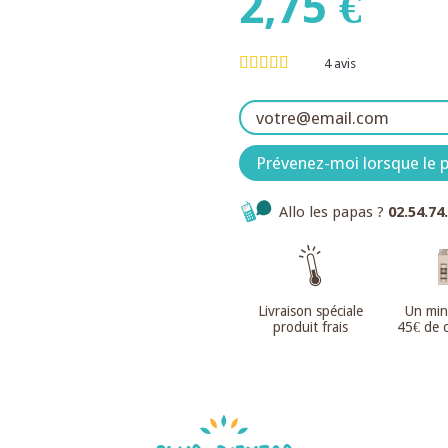
2,75 €
4
avis
Prévenez-moi lorsque le p
Allo les papas ?
02.54.74
Livraison spéciale
Un mi
produit frais
45€ de