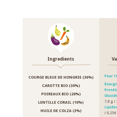
Ingredients
Va
Pour 1
COURGE BLEUE DE HONGRIE (36%)
Énergi
CAROTTE BIO (30%)
Protéi
POIREAUX BIO (20%)
Glucid
7,8 g / 
LENTILLE CORAIL (10%)
Lipide
HUILE DE COLZA (3%)
/ 0,256