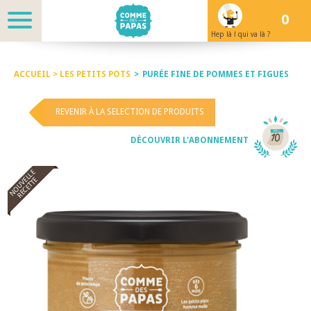
0
Hep là ! qui va là ?
ACCUEIL >
LES PETITS POTS
>
PURÉE FINE DE POMMES ET FIGUES
REVENIR À LA SELECTION DE PRODUITS
DÉCOUVRIR L'ABONNEMENT
NOUVELLE
RECETTE