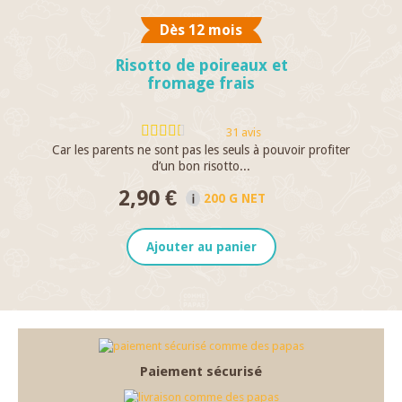
Dès 12 mois
Risotto de poireaux et
fromage frais
31 avis
Car les parents ne sont pas les seuls à pouvoir profiter
U
d’un bon risotto...
2,90 €
200 G NET
Ajouter au panier
Paiement sécurisé