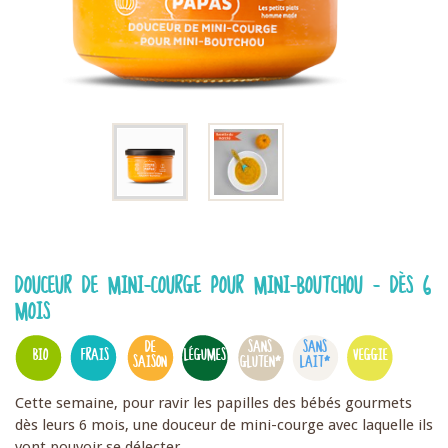
DOUCEUR DE MINI-COURGE POUR MINI-BOUTCHOU - DÈS 6
MOIS
DE
SANS
SANS
BIO
FRAIS
LÉGUMES
VEGGIE
SAISON
GLUTEN*
LAIT*
Cette semaine, pour ravir les papilles des bébés gourmets
dès leurs 6 mois, une douceur de mini-courge avec laquelle ils
vont pouvoir se délecter.