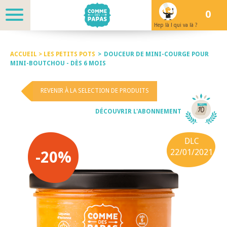
0
Hep là ! qui va là ?
ACCUEIL >
LES PETITS POTS
>
DOUCEUR DE MINI-COURGE POUR
MINI-BOUTCHOU - DÈS 6 MOIS
REVENIR À LA SELECTION DE PRODUITS
DÉCOUVRIR L'ABONNEMENT
DLC
22/01/2021
-20%