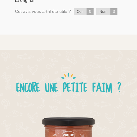
Et original
Cet avis vous a-t-il été utile ?
0
0
Oui
Non
ENCORE UNE PETITE FAIM ?