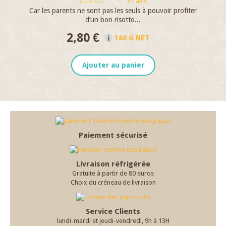
31 avis
Car les parents ne sont pas les seuls à pouvoir profiter
C
d’un bon risotto...
2,80 €
180 G NET
Ajouter au panier
Paiement sécurisé
Livraison réfrigérée
Gratuite à partir de 80 euros
Choix du créneau de livraison
Service Clients
lundi-mardi et jeudi-vendredi, 9h à 13H