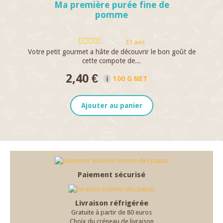
Ma première purée fine de
pomme
31 avis
Votre petit gourmet a hâte de découvrir le bon goût de
M
cette compote de...
2,40 €
100 G NET
Ajouter au panier
Paiement sécurisé
Livraison réfrigérée
Gratuite à partir de 80 euros
Choix du créneau de livraison