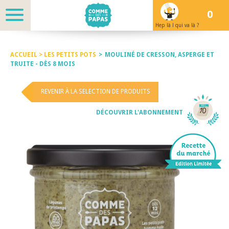
0
Hep là ! qui va là ?
ACCUEIL >
LES PETITS POTS
>
MOULINÉ DE CRESSON, ASPERGE ET
TRUITE - DÈS 8 MOIS
REVENIR À LA SELECTION DE PRODUITS
DÉCOUVRIR L'ABONNEMENT