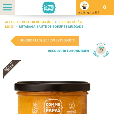
0
Hep là ! qui va là ?
ACCUEIL >
REPAS BÉBÉ PAR ÂGE
>
2. REPAS BÉBÉ 6
MOIS
>
RUTABAGA, SAUTÉ DE BOEUF ET MUSCADE
REVENIR À LA SELECTION DE PRODUITS
DÉCOUVRIR L'ABONNEMENT
NOUVELLE
RECETTE