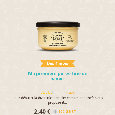
Dès 4 mois
Ma première purée fine de
panais
31 avis
Pour débuter la diversification alimentaire, nos chefs vous
Qu
proposent...
2,40 €
100 G NET