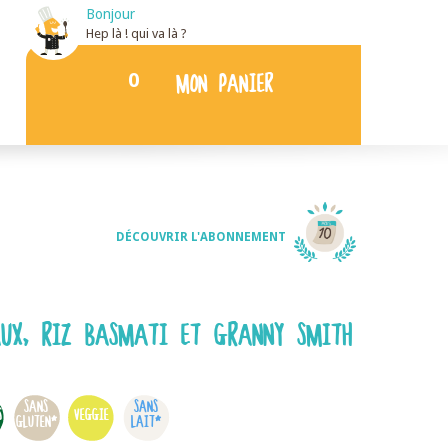
Bonjour
Hep là ! qui va là ?
0
MON PANIER
DÉCOUVRIR L'ABONNEMENT
AUX, RIZ BASMATI ET GRANNY SMITH
SANS
SANS
S
VEGGIE
GLUTEN*
LAIT*