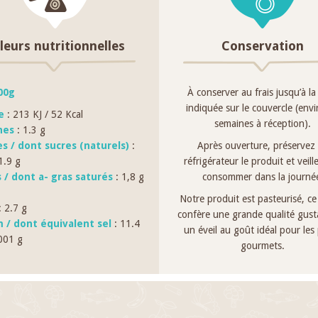
leurs nutritionnelles
Conservation
00g
À conserver au frais jusqu’à la
indiquée sur le couvercle (env
e
: 213 KJ / 52 Kcal
semaines à réception).
nes
: 1.3 g
es / dont sucres (naturels)
:
Après ouverture, préservez
1.9 g
réfrigérateur le produit et veille
 / dont a- gras saturés
: 1,8 g
consommer dans la journé
Notre produit est pasteurisé, ce 
 2.7 g
confère une grande qualité gusta
 / dont équivalent sel
: 11.4
un éveil au goût idéal pour les 
001 g
gourmets.