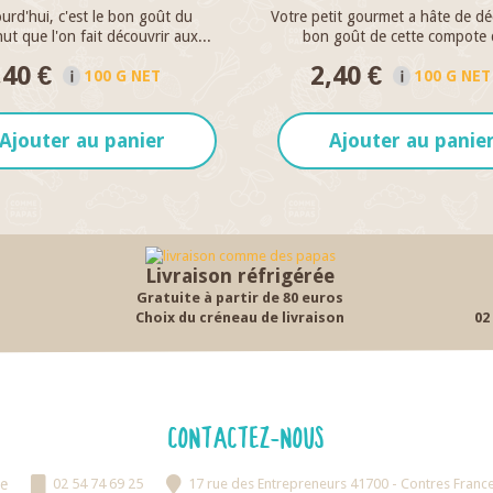
urd'hui, c'est le bon goût du
Votre petit gourmet a hâte de déc
ut que l'on fait découvrir aux...
bon goût de cette compote d
,40 €
2,40 €
100 G NET
100 G NET
Ajouter au panier
Ajouter au panie
Livraison réfrigérée
Gratuite à partir de 80 euros
Choix du créneau de livraison
02
CONTACTEZ-NOUS
e
02 54 74 69 25
17 rue des Entrepreneurs 41700 - Contres Franc