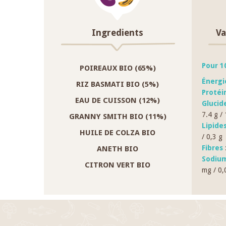
Ingredients
Va
Pour 1
POIREAUX BIO (65%)
Énergi
RIZ BASMATI BIO (5%)
Protéi
EAU DE CUISSON (12%)
Glucid
7.4 g / 
GRANNY SMITH BIO (11%)
Lipides
HUILE DE COLZA BIO
/ 0,3 g
Fibres
:
ANETH BIO
Sodium
CITRON VERT BIO
mg / 0,