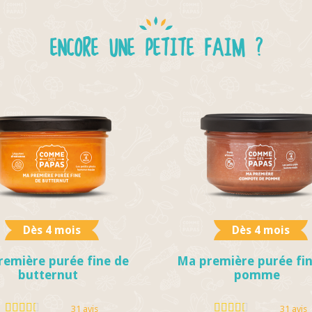
ENCORE UNE PETITE FAIM ?
Dès 4 mois
Dès 4 mois
emière purée fine de
Ma première purée fin
butternut
pomme
31 avis
31 avis