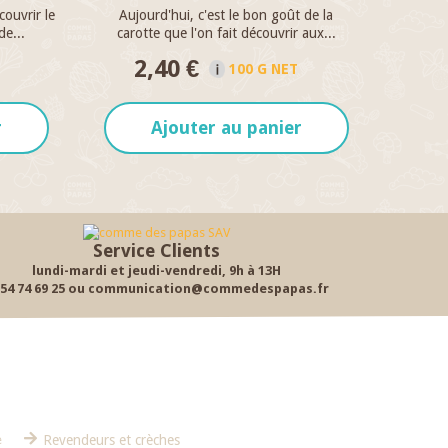
ouvrir le
Aujourd'hui, c'est le bon goût de la
e...
carotte que l'on fait découvrir aux...
2,40 €
100 G NET
r
Ajouter au panier
Service Clients
lundi-mardi et jeudi-vendredi, 9h à 13H
 54 74 69 25 ou communication@commedespapas.fr
e
Revendeurs et crèches