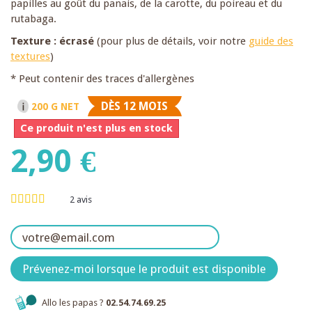
papilles au goût du panais, de la carotte, du poireau et du
rutabaga.
Texture : écrasé
(pour plus de détails, voir notre
guide des
textures
)
* Peut contenir des traces d'allergènes
DÈS 12 MOIS
200 G NET
Ce produit n'est plus en stock
2,90 €
2
avis
Prévenez-moi lorsque le produit est disponible
Allo les papas ?
02.54.74.69.25