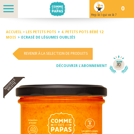
0
Hep là ! qui va là ?
ACCUEIL >
LES PETITS POTS
>
4. PETITS POTS BÉBÉ 12
MOIS
>
ECRASÉ DE LÉGUMES OUBLIÉS
REVENIR À LA SELECTION DE PRODUITS
DÉCOUVRIR L'ABONNEMENT
NOUVELLE
RECETTE