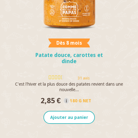
Dès 8 mois
Patate douce, carottes et
dinde
31 avis
C'est l'hiver et la plus douce des patates revient dans une
L
nouvelle...
2,85 €
180 G NET
Ajouter au panier