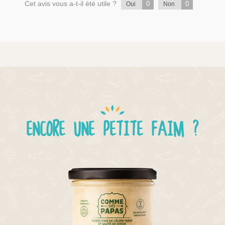
Cet avis vous a-t-il été utile ?
0
0
Oui
Non
ENCORE UNE PETITE FAIM ?