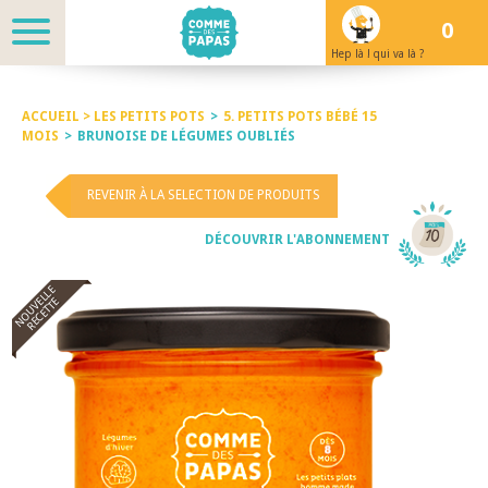
0
Hep là ! qui va là ?
ACCUEIL >
LES PETITS POTS
>
5. PETITS POTS BÉBÉ 15
MOIS
>
BRUNOISE DE LÉGUMES OUBLIÉS
REVENIR À LA SELECTION DE PRODUITS
DÉCOUVRIR L'ABONNEMENT
NOUVELLE
RECETTE