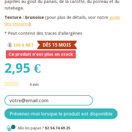
papilles au goût du panais, de la carotte, du poireau et du
rutabaga.
Texture : brunoise
(pour plus de détails, voir notre
guide
des textures
)
* Peut contenir des traces d'allergènes
DÈS 15 MOIS
230 G NET
Ce produit n'est plus en stock
2,95 €
4
avis
Prévenez-moi lorsque le produit est disponible
Allo les papas ?
02.54.74.69.25