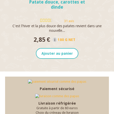
Patate douce, carottes et
dinde
31 avis
C'est l'hiver et la plus douce des patates revient dans une
L
nouvelle...
2,85 €
180 G NET
Ajouter au panier
Paiement sécurisé
Livraison réfrigérée
Gratuite à partir de 80 euros
Choix du créneau de livraison