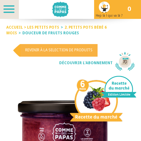
0
Hep là ! qui va là ?
ACCUEIL >
LES PETITS POTS
>
2. PETITS POTS BÉBÉ 6
MOIS
>
DOUCEUR DE FRUITS ROUGES
REVENIR À LA SELECTION DE PRODUITS
DÉCOUVRIR L'ABONNEMENT