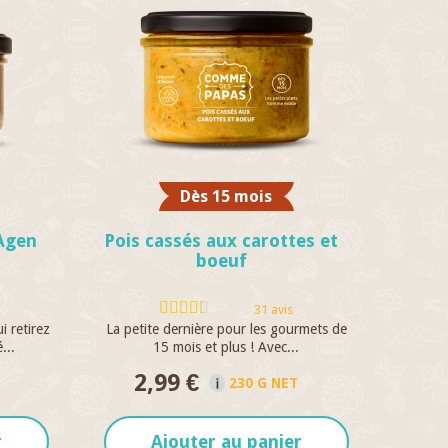
Dès 15 mois
Agen
Pois cassés aux carottes et
boeuf
31 avis
i retirez
La petite dernière pour les gourmets de
...
15 mois et plus ! Avec...
2,99 €
230 G NET
r
Ajouter au panier