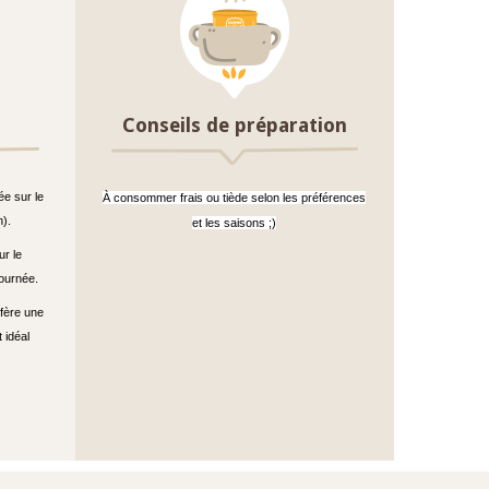
Conseils de préparation
ée sur le
À consommer frais ou tiède selon les préférences
n).
et les saisons ;)
ur le
journée.
nfère une
 idéal