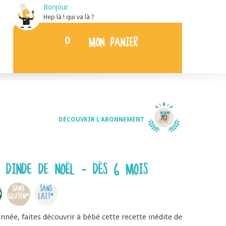
Bonjour
Hep là ! qui va là ?
0
MON PANIER
DÉCOUVRIR L'ABONNEMENT
 DINDE DE NOËL - DÈS 6 MOIS
SANS
SANS
S
GLUTEN*
LAIT*
'année, faites découvrir à bébé cette recette inédite de