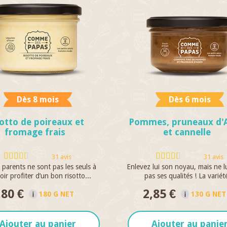
Dès 8 mois
Dès 6 mois
otto de poireaux et
Pommes, pruneaux d'
fromage frais
et cannelle
31 avis
31 avis
 parents ne sont pas les seuls à
Enlevez lui son noyau, mais ne lu
ir profiter d’un bon risotto...
pas ses qualités ! La variété
,80 €
2,85 €
180 G NET
130 G NET
Ajouter au panier
Ajouter au panie