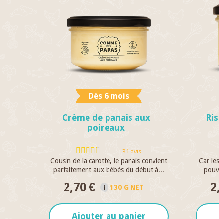
Dès 6 mois
Crème de panais aux
Ris
poireaux
31 avis
Cousin de la carotte, le panais convient
Car les
parfaitement aux bébés du début à...
pouvo
2,70 €
2
130 G NET
Ajouter au panier