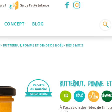
ais ?
Guide Petite Enfance
CONCEPT
BLOG
>
BUTTERNUT, POMME ET DINDE DE NOËL - DÈS 6 MOIS
BUTTERNUT, POMME ET
DE
BIO
FRAIS
LÉGUME
SAISON
À l'occasion des fêtes de fin d