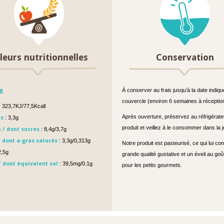
leurs nutritionnelles
Conservation
g
À conserver au frais jusqu’à la date indiqu
couvercle (environ 6 semaines à réceptio
 323,7KJ/77,5Kcall
Après ouverture, préservez au réfrigérate
es
: 3,3g
produit et veillez à le consommer dans la 
 / dont sucres
: 8,4g/3,7g
/ dont a-gras saturés
: 3,3g/0,313g
Notre produit est pasteurisé, ce qui lui co
2,5g
grande qualité gustative et un éveil au goût
 dont équivalent sel
: 39,5mg/0.1g
pour les petits gourmets.