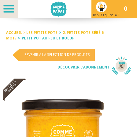
0
Hep là ! qui va là ?
ACCUEIL >
LES PETITS POTS
>
2. PETITS POTS BÉBÉ 6
MOIS
>
PETIT POT AU FEU ET BOEUF
REVENIR À LA SELECTION DE PRODUITS
DÉCOUVRIR L'ABONNEMENT
NOUVELLE
RECETTE