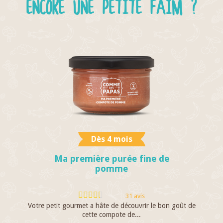
ENCORE UNE PETITE FAIM ?
Dès 4 mois
Ma première purée fine de
pomme
31 avis
Votre petit gourmet a hâte de découvrir le bon goût de
C
cette compote de...