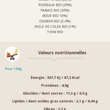
POIREAUX BIO (20%)
PANAIS BIO (20%)
BŒUF BIO 10%)
OIGNON BIO (3,4%)
HUILE DE COLZA BIO (1%)
THYM BIO
Valeurs nutritionnelles
Pour 100g
Énergie :
367,7 KJ / 87,2 Kcal
Protéines :
4,9g
Glucides / dont sucres :
11,3 g / 6,9 g
Lipides / dont acides gras saturés :
2,1 g / 0,44 g
Fibres :
2.3 g