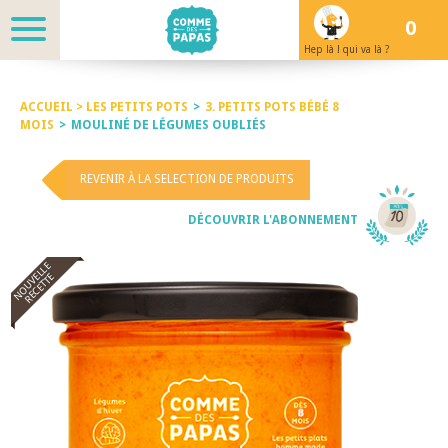
0
Hep là ! qui va là ?
ACCUEIL >
LES PETITS POTS
>
3. PETITS POTS BÉBÉ 8
MOIS
>
MOULINÉ DE LÉGUMES OUBLIÉS
REVENIR À LA SELECTION DE PRODUITS
DÉCOUVRIR L'ABONNEMENT
NOUVELLE
RECETTE