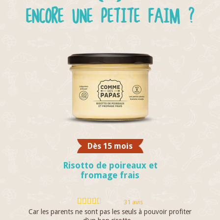
ENCORE UNE PETITE FAIM ?
Dès 15 mois
Risotto de poireaux et
fromage frais
31 avis
Car les parents ne sont pas les seuls à pouvoir profiter
Go