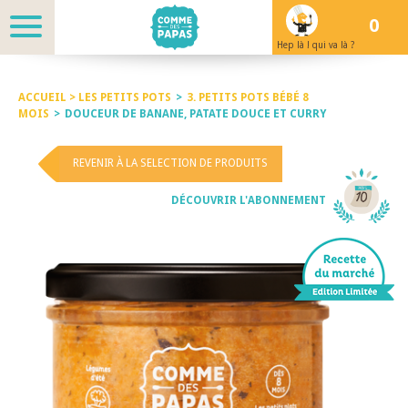
0
Hep là ! qui va là ?
ACCUEIL >
LES PETITS POTS
>
3. PETITS POTS BÉBÉ 8
MOIS
>
DOUCEUR DE BANANE, PATATE DOUCE ET CURRY
REVENIR À LA SELECTION DE PRODUITS
DÉCOUVRIR L'ABONNEMENT