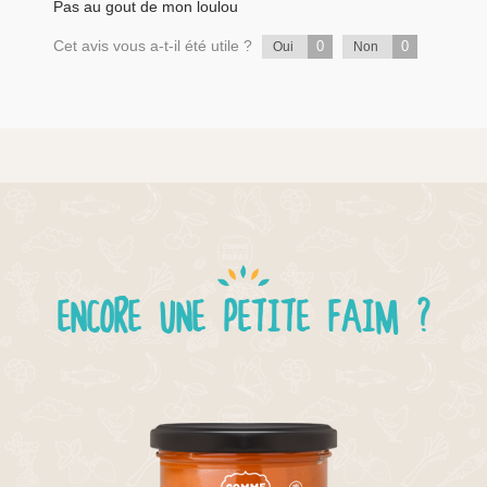
Pas au gout de mon loulou
Cet avis vous a-t-il été utile ?
0
0
Oui
Non
ENCORE UNE PETITE FAIM ?