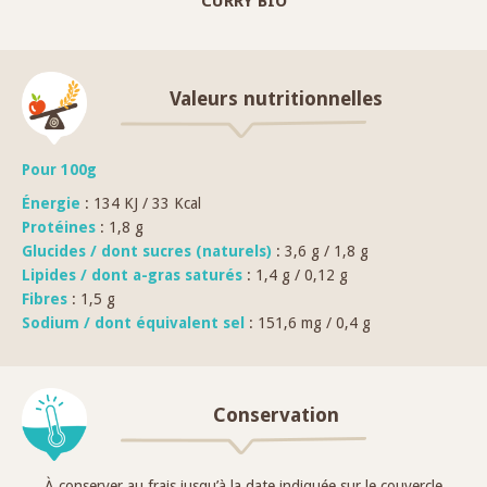
CURRY BIO
Valeurs nutritionnelles
Pour 100g
Énergie
: 134 KJ / 33 Kcal
Protéines
: 1,8 g
Glucides / dont sucres (naturels)
: 3,6 g / 1,8 g
Lipides / dont a-gras saturés
: 1,4 g / 0,12 g
Fibres
: 1,5 g
Sodium / dont équivalent sel
: 151,6 mg / 0,4 g
Conservation
À conserver au frais jusqu’à la date indiquée sur le couvercle