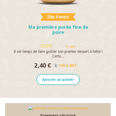
Dès 4 mois
Ma première purée fine de
poire
31 avis
Il est temps de faire goûter son premier dessert à bébé !
C
Cette...
2,40 €
100 G NET
Ajouter au panier
Paiement sécurisé