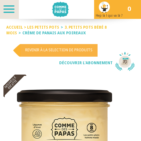
0
Hep là ! qui va là ?
ACCUEIL >
LES PETITS POTS
>
3. PETITS POTS BÉBÉ 8
MOIS
>
CRÈME DE PANAIS AUX POIREAUX
REVENIR À LA SELECTION DE PRODUITS
DÉCOUVRIR L'ABONNEMENT
NOUVELLE
RECETTE