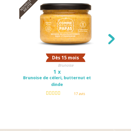
NOUVELLE
NOUVELLE
RECETTE
RECETT
Dès 15 mois
Brunoise
1 x
Brunoise de céleri, butternut et
Pois 
dinde
17 avis