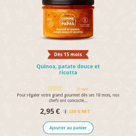
Dès 15 mois
Quinoa, patate douce et
ricotta
31 avis
Pour régaler votre grand gourmet dès ses 18 mois, nos
C
chefs ont concocté...
2,95 €
230 G NET
Ajouter au panier