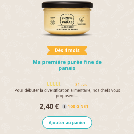
Dès 4 mois
Ma première purée fine de
panais
31 avis
Pour débuter la diversification alimentaire, nos chefs vous
C
proposent...
2,40 €
100 G NET
Ajouter au panier