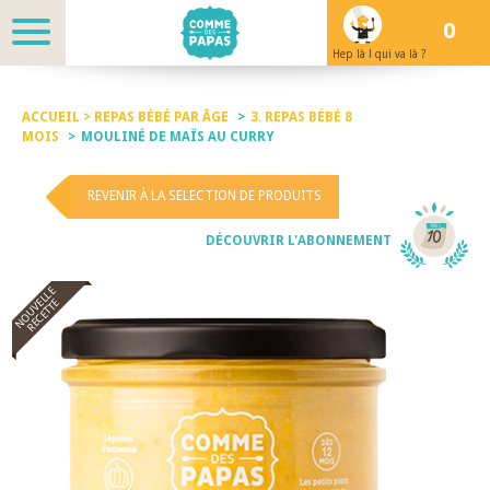
0
Hep là ! qui va là ?
ACCUEIL >
REPAS BÉBÉ PAR ÂGE
>
3. REPAS BÉBÉ 8
MOIS
>
MOULINÉ DE MAÏS AU CURRY
REVENIR À LA SELECTION DE PRODUITS
DÉCOUVRIR L'ABONNEMENT
NOUVELLE
RECETTE