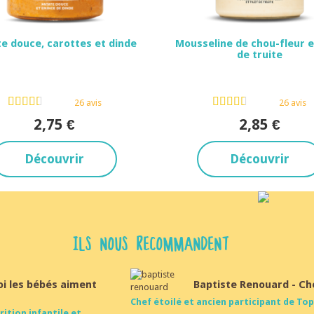
e douce, carottes et dinde
Mousseline de chou-fleur et
de truite
Dès 6 mois
Dès 8 mois
26 avis
26 avis
2,75 €
2,85 €
Découvrir
Découvrir
ILS NOUS RECOMMANDENT
oi les bébés aiment
Baptiste Renouard - Ch
Chef étoilé et ancien participant de Top
rition infantile et