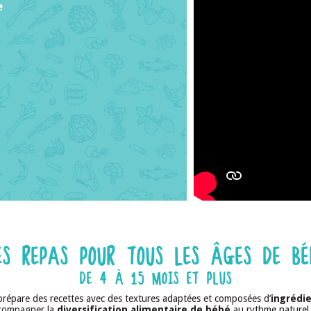
e
ES REPAS POUR TOUS LES ÂGES DE BÉ
DE 4 À 15 MOIS ET PLUS
répare des recettes avec des textures adaptées et composées d’
ingrédie
ccompagner la
diversification alimentaire de bébé
au rythme naturel 