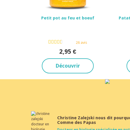
Petit pot au feu et boeuf
Patat
Dès 12 mois
26 avis
2,95 €
Découvrir
Christine Zalejski nous dit pourqu
Comme des Papas
Docteur en biologie spécialisée en nut