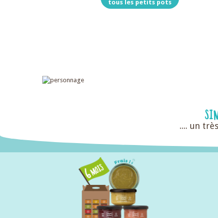
tous les petits pots
SI
.... un t