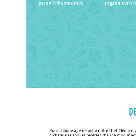
jusqu'à 6 semaines
région centr
D
Pour chaque âge de bébé notre chef Clément p
A chaque saison les recettes changent pour a