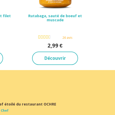
 filet
Rutabaga, sauté de boeuf et
muscade
Dès 15 mois
26 avis
2,99 €
Découvrir
ef étoilé du restaurant OCHRE
 Chef