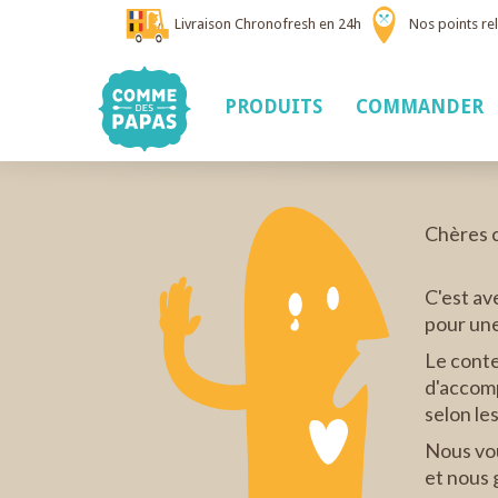
Livraison Chronofresh en 24h
Nos points rel
PRODUITS
COMMANDER
Chères c
C'est av
pour un
Le conte
d'accomp
selon le
Nous vou
et nous 