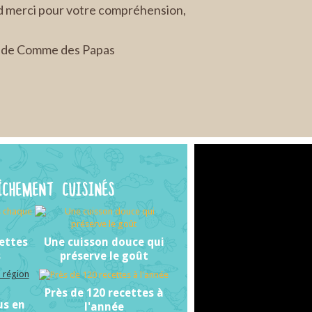
d merci pour votre compréhension,
e de Comme des Papas
ÎCHEMENT CUISINÉS
ettes
Une cuisson douce qui
s
préserve le goût
Près de 120 recettes à
us en
l'année