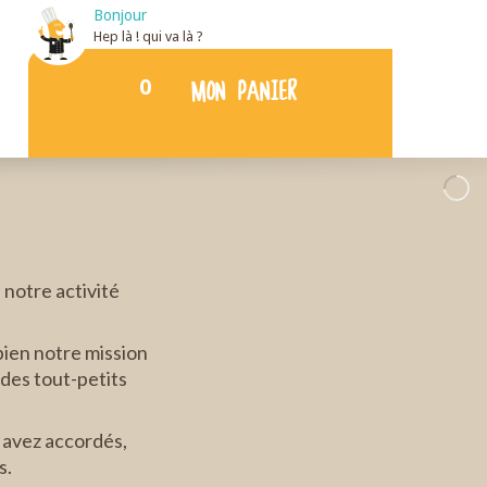
Bonjour
Hep là ! qui va là ?
0
MON PANIER
notre activité
bien notre mission
des tout-petits
 avez accordés,
s.