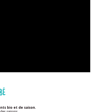
BÉ
nts bio et de saison
.
des saisons.