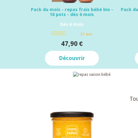
Pack du mois - repas frais bébé bio -
Pack du
18 pots - dès 6 mois
Dès 6 mois
31 avis
47,90 €
Découvrir
Tou