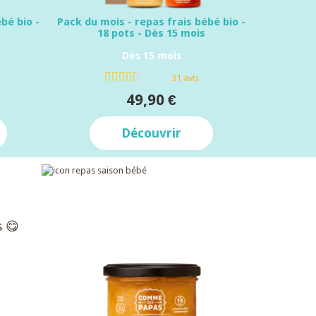
bé bio -
Pack du mois - repas frais bébé bio -
18 pots - Dès 15 mois
Dès 15 mois
31 avis
49,90 €
Découvrir
s 😋