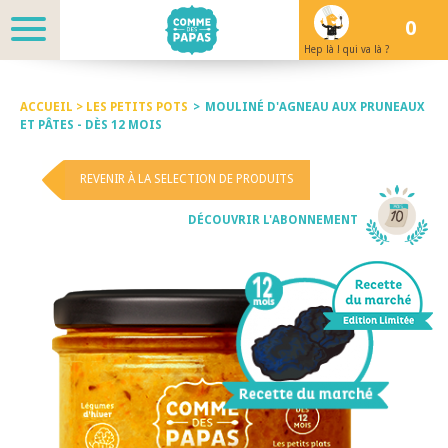
0
Hep là ! qui va là ?
ACCUEIL >
LES PETITS POTS
>
MOULINÉ D'AGNEAU AUX PRUNEAUX
ET PÂTES - DÈS 12 MOIS
REVENIR À LA SELECTION DE PRODUITS
DÉCOUVRIR L'ABONNEMENT