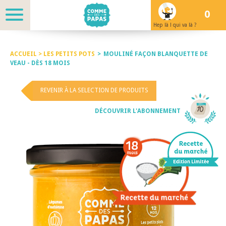
0
Hep là ! qui va là ?
ACCUEIL >
LES PETITS POTS
>
MOULINÉ FAÇON BLANQUETTE DE
VEAU - DÈS 18 MOIS
REVENIR À LA SELECTION DE PRODUITS
DÉCOUVRIR L'ABONNEMENT