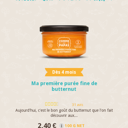
Dès 4 mois
Ma première purée fine de
butternut
31 avis
Aujourd'hui, c'est le bon goût du butternut que l'on fait
C
découvrir aux...
2,40 €
100 G NET