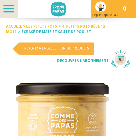
0
Hep là ! qui va là ?
ACCUEIL >
LES PETITS POTS
>
4. PETITS POTS BÉBÉ 12
MOIS
>
ÉCRASÉ DE MAÏS ET SAUTÉ DE POULET
REVENIR À LA SELECTION DE PRODUITS
DÉCOUVRIR L'ABONNEMENT