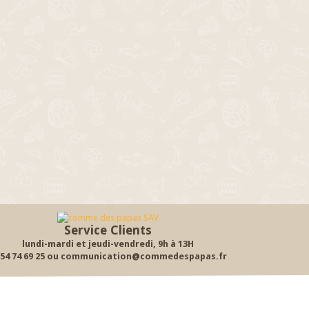
Service Clients
lundi-mardi et jeudi-vendredi, 9h à 13H
 54 74 69 25 ou communication@commedespapas.fr