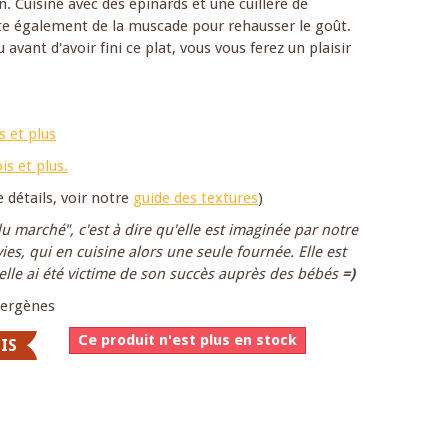
n. Cuisiné avec des épinards et une cuillère de
ute également de la muscade pour rehausser le goût.
avant d'avoir fini ce plat, vous vous ferez un plaisir
 et plus
s et plus.
e détails, voir notre
guide des textures
)
du marché", c'est à dire qu'elle est imaginée par notre
es, qui en cuisine alors une seule fournée. Elle est
elle ai été victime de son succès auprès des bébés
=)
llergènes
Ce produit n'est plus en stock
IS