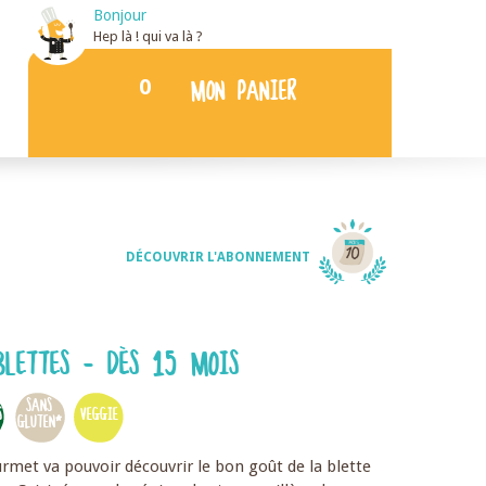
Bonjour
Hep là ! qui va là ?
0
MON PANIER
DÉCOUVRIR L'ABONNEMENT
BLETTES - DÈS 15 MOIS
SANS
S
VEGGIE
GLUTEN*
rmet va pouvoir découvrir le bon goût de la blette