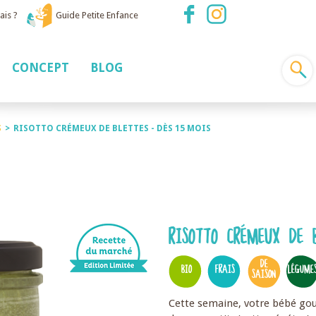
ais ?
Guide Petite Enfance
CONCEPT
BLOG
S
>
RISOTTO CRÉMEUX DE BLETTES - DÈS 15 MOIS
RISOTTO CRÉMEUX DE 
DE
BIO
FRAIS
LÉGUME
SAISON
Cette semaine, votre bébé gou