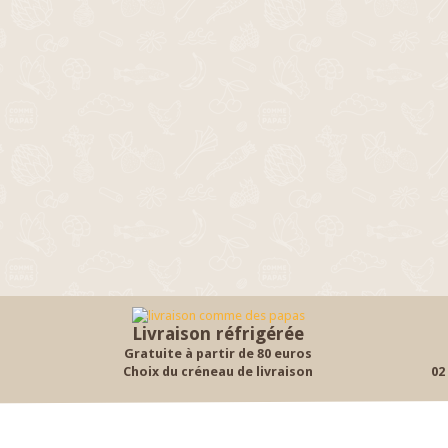
Livraison réfrigérée
Gratuite à partir de 80 euros
Choix du créneau de livraison
02