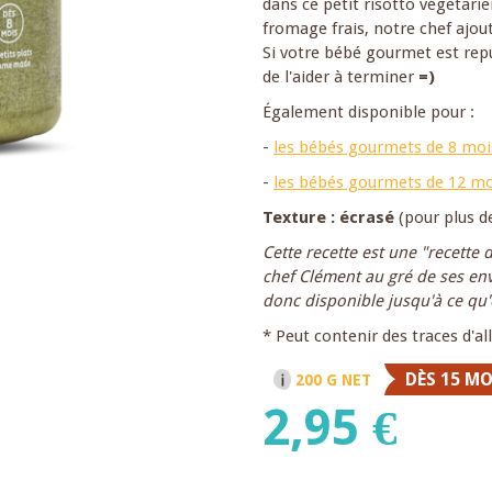
dans ce petit risotto végétarie
fromage frais, notre chef ajo
Si votre bébé gourmet est repu 
de l'aider à terminer
=)
Également disponible pour :
-
les bébés gourmets de 8 mois
-
les bébés gourmets de 12 moi
Texture : écrasé
(pour plus d
Cette recette est une "recette 
chef Clément au gré de ses envi
donc disponible jusqu'à ce qu'
* Peut contenir des traces d'a
DÈS 15 MO
200 G NET
2,95 €