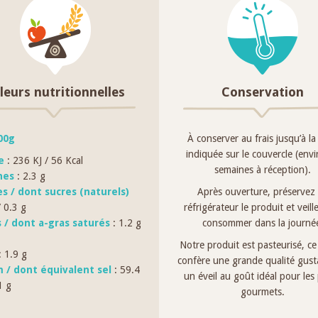
leurs nutritionnelles
Conservation
00g
À conserver au frais jusqu’à la
indiquée sur le couvercle (env
ie
: 236 KJ / 56 Kcal
semaines à réception).
nes
: 2.3 g
es / dont sucres (naturels)
Après ouverture, préservez
/ 0.3 g
réfrigérateur le produit et veille
s / dont a-gras saturés
: 1.2 g
consommer dans la journé
Notre produit est pasteurisé, ce 
 1.9 g
confère une grande qualité gusta
 / dont équivalent sel
: 59.4
un éveil au goût idéal pour les 
1 g
gourmets.