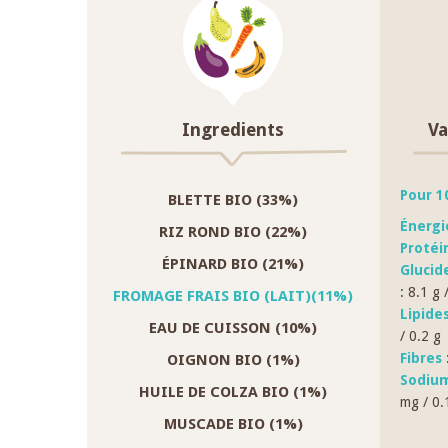
Ingredients
Va
Pour 1
BLETTE BIO (33%)
Énerg
RIZ ROND BIO (22%)
Protéi
ÉPINARD BIO (21%)
Glucid
: 8.1 g 
FROMAGE FRAIS BIO (LAIT)(11%)
Lipide
EAU DE CUISSON (10%)
/ 0.2 g
Fibres
:
OIGNON BIO (1%)
Sodium
HUILE DE COLZA BIO (1%)
mg / 0.
MUSCADE BIO (1%)