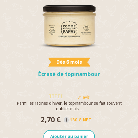
Dès 6 mois
Écrasé de topinambour
31 avis
Parmi les racines d'hiver, le topinambour se fait souvent
A
oublier mais...
2,70 €
130 G NET
Ajouter au panier