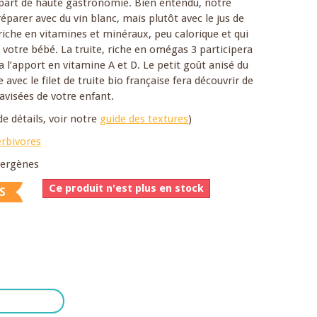
r part de haute gastronomie. Bien entendu, notre
réparer avec du vin blanc, mais plutôt avec le jus de
riche en vitamines et minéraux, peu calorique et qui
e votre bébé. La truite, riche en omégas 3 participera
 a l’apport en vitamine A et D. Le petit goût anisé du
e avec le filet de truite bio française fera découvrir de
avisées de votre enfant.
de détails, voir notre
guide des textures
)
erbivores
llergènes
Ce produit n'est plus en stock
S