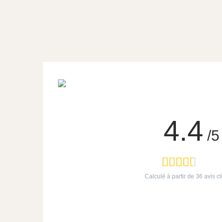
4.4
/5
Calculé à partir de
36
avis cl