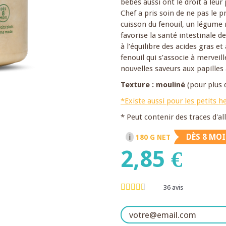
bébés aussi ont le droit à leu
Chef a pris soin de ne pas le p
cuisson du fenouil, un légume 
favorise la santé intestinale d
à l’équilibre des acides gras et
fenouil qui s’associe à merveill
nouvelles saveurs aux papilles 
Texture : mouliné
(pour plus 
*Existe aussi pour les petits h
* Peut contenir des traces d'a
DÈS 8 MOI
180 G NET
2,85 €
36
avis