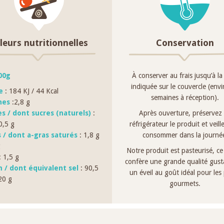
leurs nutritionnelles
Conservation
00g
À conserver au frais jusqu’à la
indiquée sur le couvercle (env
ie
: 184 KJ / 44 Kcal
semaines à réception).
nes
:2,8 g
es / dont sucres (naturels)
:
Après ouverture, préservez
0,5 g
réfrigérateur le produit et veille
s / dont a-gras saturés
: 1,8 g
consommer dans la journé
g
Notre produit est pasteurisé, ce 
 1,5 g
confère une grande qualité gusta
 / dont équivalent sel
: 90,5
un éveil au goût idéal pour les 
20 g
gourmets.