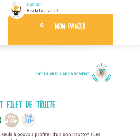
Bonjour
Hep là ! qui va là ?
0
MON PANIER
DÉCOUVRIR L'ABONNEMENT
T FILET DE TRUITE
SANS
SANS
S
GLUTEN*
LAIT*
 seuls à pouvoir profiter d’un bon risotto* ! Les