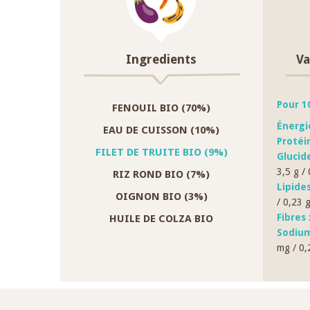
Ingredients
Va
Pour 1
FENOUIL BIO (70%)
Énerg
EAU DE CUISSON (10%)
Protéi
FILET DE TRUITE BIO (9%)
Glucid
3,5 g / 
RIZ ROND BIO (7%)
Lipide
OIGNON BIO (3%)
/ 0,23 
Fibres
:
HUILE DE COLZA BIO
Sodium
mg / 0,