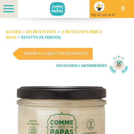
0
Hep là ! qui va là ?
ACCUEIL >
LES PETITS POTS
>
3. PETITS POTS BÉBÉ 8
MOIS
>
RISOTTO DE FENOUIL
REVENIR À LA SELECTION DE PRODUITS
DÉCOUVRIR L'ABONNEMENT