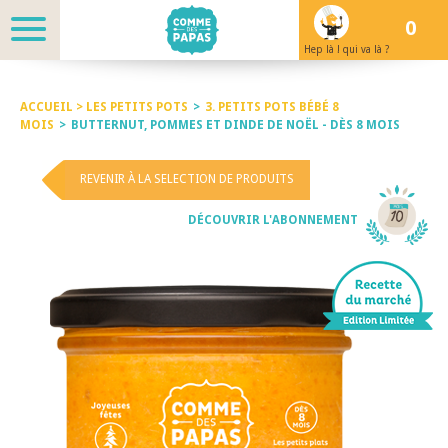
0
Hep là ! qui va là ?
ACCUEIL >
LES PETITS POTS
>
3. PETITS POTS BÉBÉ 8
MOIS
>
BUTTERNUT, POMMES ET DINDE DE NOËL - DÈS 8 MOIS
REVENIR À LA SELECTION DE PRODUITS
DÉCOUVRIR L'ABONNEMENT