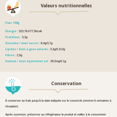
Valeurs nutritionnelles
Pour 100g
Énergie
: 323,7KJ/77,5Kcall
Protéines
: 3,3g
Glucides / dont sucres
: 8,4g/3,7g
Lipides / dont a-gras saturés
: 3,3g/0,313g
Fibres
: 2,5g
Sodium / dont équivalent sel
: 39,5mg/0.1g
Conservation
À conserver au frais jusqu’à la date indiquée sur le couvercle (environ 6 semaines à
réception).
Après ouverture, préservez au réfrigérateur le produit et veillez à le consommer