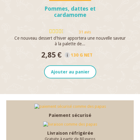
Pommes, dattes et
cardamome
31 avis
Ce nouveau dessert d'hiver apportera une nouvelle saveur
M
à la palette de...
2,85 €
130 G NET
Ajouter au panier
Paiement sécurisé
Livraison réfrigérée
Gratuite à partir de 80 euros