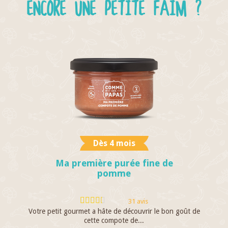
ENCORE UNE PETITE FAIM ?
Dès 4 mois
Ma première purée fine de
pomme
31 avis
Votre petit gourmet a hâte de découvrir le bon goût de
En
cette compote de...