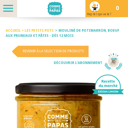
0
Hep là ! qui va là ?
ACCUEIL >
LES PETITS POTS
>
MOULINÉ DE POTIMARRON, BOEUF
AUX PRUNEAUX ET PÂTES - DÈS 12 MOIS
REVENIR À LA SELECTION DE PRODUITS
DÉCOUVRIR L'ABONNEMENT