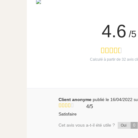
4.6
/5
Calculé à partir de
32
avis cl
Client anonyme
publié le 16/04/2022
su
4/5
Satisfaire
Cet avis vous a-t-il été utile ?
0
Oui