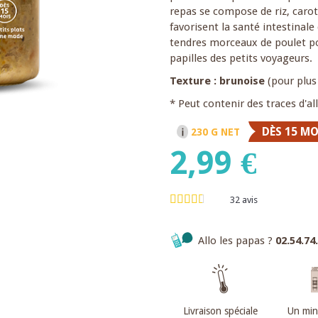
repas se compose de riz, carot
favorisent la santé intestinale
tendres morceaux de poulet pour
papilles des petits voyageurs.
Texture : brunoise
(pour plus
* Peut contenir des traces d'a
DÈS 15 MO
230 G NET
2,99 €
32
avis
Allo les papas ?
02.54.74
Livraison spéciale
Un mi