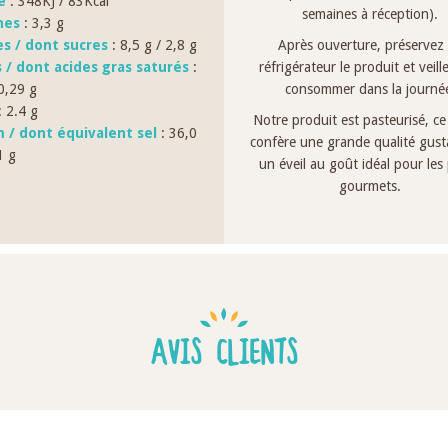
e
: 348KJ / 83Kcal
semaines à réception).
nes
: 3,3 g
es / dont sucres
: 8,5 g / 2,8 g
Après ouverture, préservez
s / dont acides gras saturés
:
réfrigérateur le produit et veille
 0,29 g
consommer dans la journé
 2.4 g
Notre produit est pasteurisé, ce 
 / dont équivalent sel
: 36,0
confère une grande qualité gusta
1 g
un éveil au goût idéal pour les 
gourmets.
AVIS CLIENTS