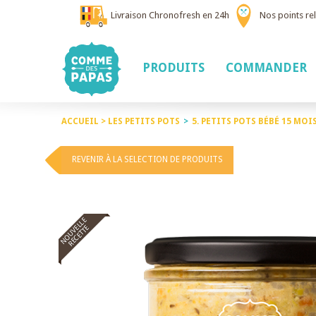
Livraison Chronofresh en 24h
Nos points rel
PRODUITS
COMMANDER
ACCUEIL >
LES PETITS POTS
>
5. PETITS POTS BÉBÉ 15 MOI
REVENIR À LA SELECTION DE PRODUITS
NOUVELLE
RECETTE