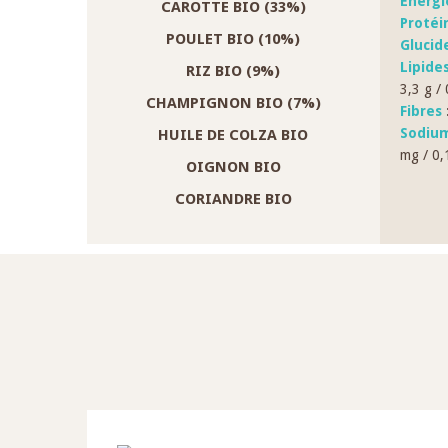
Énergi
CAROTTE BIO (33%)
Protéi
POULET BIO (10%)
Glucid
Lipide
RIZ BIO (9%)
3,3 g /
CHAMPIGNON BIO (7%)
Fibres
:
Sodium
HUILE DE COLZA BIO
mg / 0,
OIGNON BIO
CORIANDRE BIO