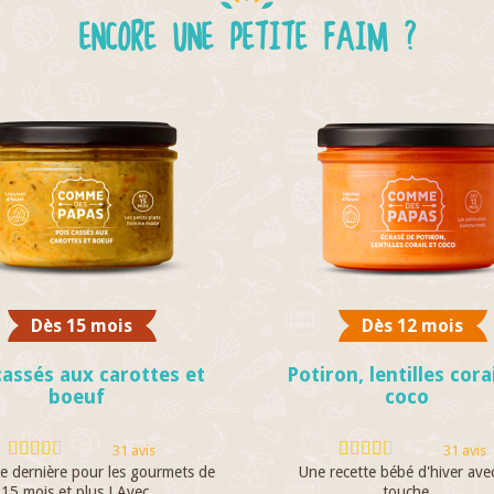
ENCORE UNE PETITE FAIM ?
Dès 15 mois
Dès 12 mois
cassés aux carottes et
Potiron, lentilles corai
boeuf
coco
31 avis
31 avis
te dernière pour les gourmets de
Une recette bébé d'hiver ave
15 mois et plus ! Avec...
touche...