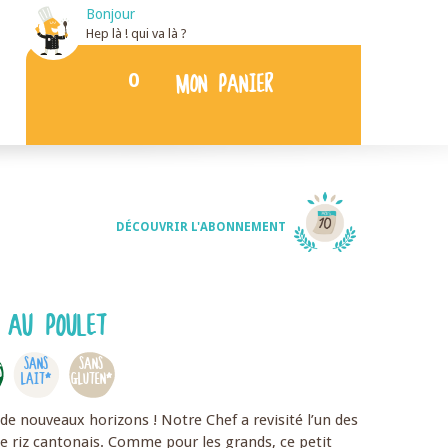
Bonjour
Hep là ! qui va là ?
0
MON PANIER
DÉCOUVRIR L'ABONNEMENT
 AU POULET
SANS
SANS
S
LAIT*
GLUTEN*
 de nouveaux horizons ! Notre Chef a revisité l’un des
 le riz cantonais. Comme pour les grands, ce petit