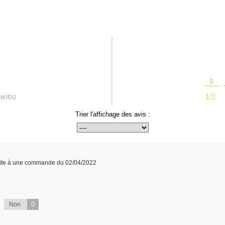
0
1
ient(s)
Trier l'affichage des avis :
ite à une commande du 02/04/2022
0
Non