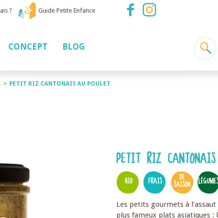
ais ?
Guide Petite Enfance
CONCEPT
BLOG
S
>
PETIT RIZ CANTONAIS AU POULET
PETIT RIZ CANTONAIS
DE
BIO
FRAIS
LÉGUME
SAISON
Les petits gourmets à l’assaut
plus fameux plats asiatiques :