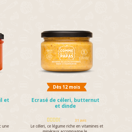
Dès 12 mois
l et
Ecrasé de céleri, butternut
et dinde
31 avis
c une
Le céleri, ce légume riche en vitamines et
minéraux accompagne le...