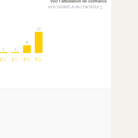
Voir l'attestation de confiance
AVIS SOUMIS À UN CONTRÔLE
22
8
1
1
2
3
4
5