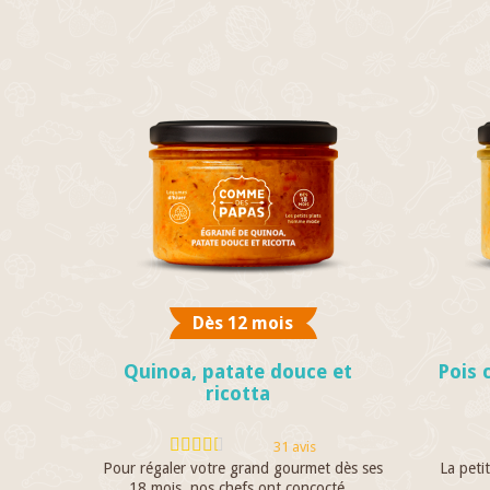
Dès 12 mois
Quinoa, patate douce et
Pois 
ricotta
31 avis
Pour régaler votre grand gourmet dès ses
La peti
18 mois, nos chefs ont concocté...