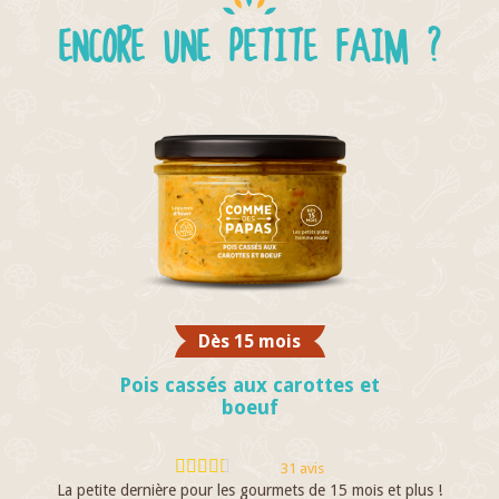
ENCORE UNE PETITE FAIM ?
Dès 15 mois
Pois cassés aux carottes et
boeuf
31 avis
La petite dernière pour les gourmets de 15 mois et plus !
I