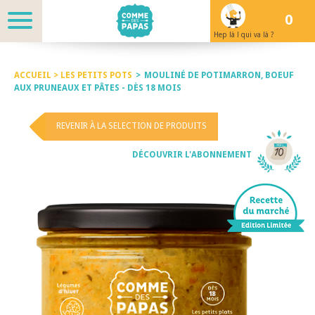
0
Hep là ! qui va là ?
ACCUEIL >
LES PETITS POTS
>
MOULINÉ DE POTIMARRON, BOEUF
AUX PRUNEAUX ET PÂTES - DÈS 18 MOIS
REVENIR À LA SELECTION DE PRODUITS
DÉCOUVRIR L'ABONNEMENT