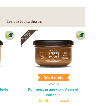
Les cartes cadeaux
NOUVELLE
RECETTE
Dès 6 mois
Mixé fin
le de
Pommes, pruneaux d'Agen et
cannelle
44 avis