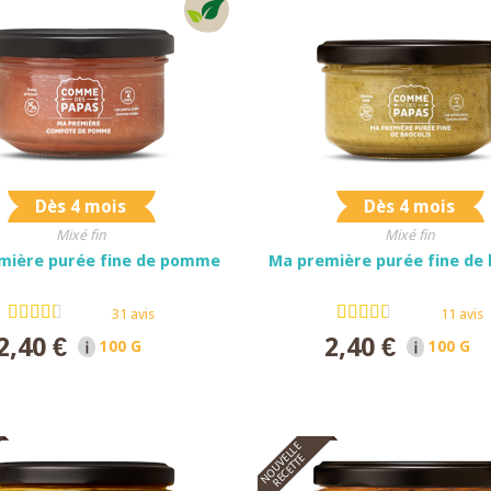
Dès 4 mois
Dès 4 mois
Mixé fin
Mixé fin
mière purée fine de pomme
Ma première purée fine de 
31 avis
11 avis
2,40 €
2,40 €
100 G NET
100 G N
NOUVELLE
RECETTE