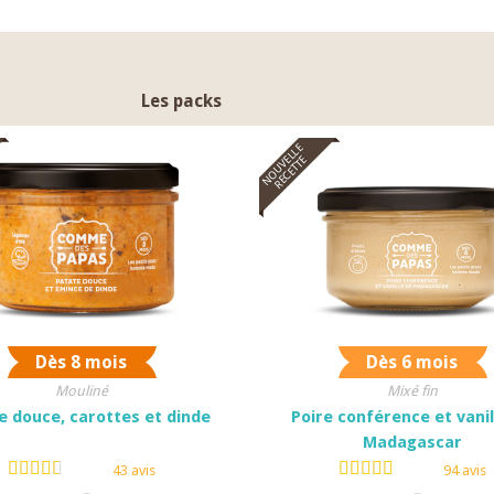
Les packs
NOUVELLE
RECETTE
Dès 8 mois
Dès 6 mois
Mouliné
Mixé fin
e douce, carottes et dinde
Poire conférence et vanil
Madagascar
43 avis
94 avis