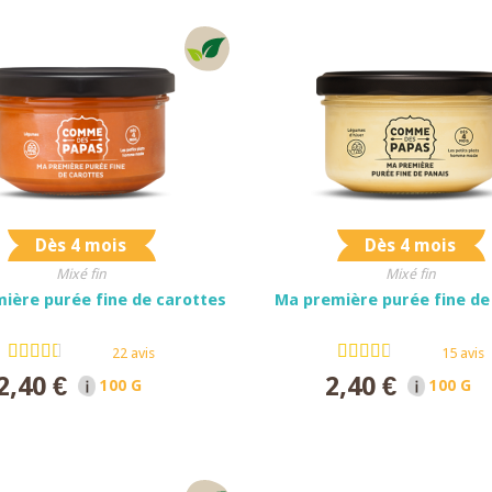
Dès 4 mois
Dès 4 mois
Mixé fin
Mixé fin
ière purée fine de carottes
Ma première purée fine de
22 avis
15 avis
2,40 €
2,40 €
100 G NET
100 G N