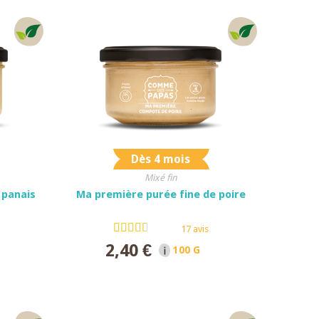
Dès 4 mois
Mixé fin
 panais
Ma première purée fine de poire
17 avis
2,40 €
ET
100 G NET