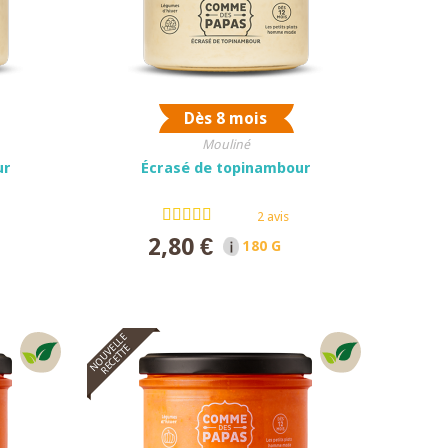
Dès 8 mois
Mouliné
ur
Écrasé de topinambour
2 avis
2,80 €
ET
180 G NET
NOUVELLE
RECETTE