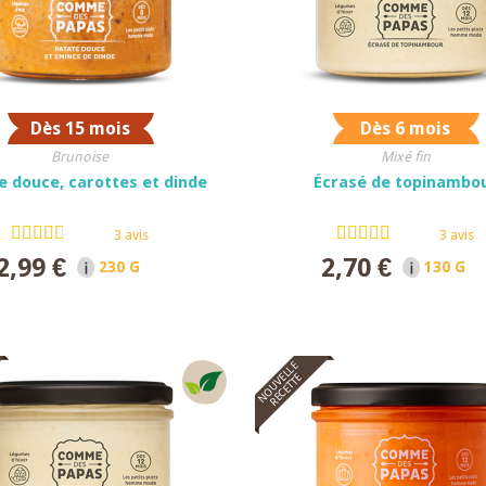
Dès 15 mois
Dès 6 mois
Brunoise
Mixé fin
e douce, carottes et dinde
Écrasé de topinambo
3 avis
3 avis
2,99 €
2,70 €
230 G NET
130 G N
NOUVELLE
RECETTE