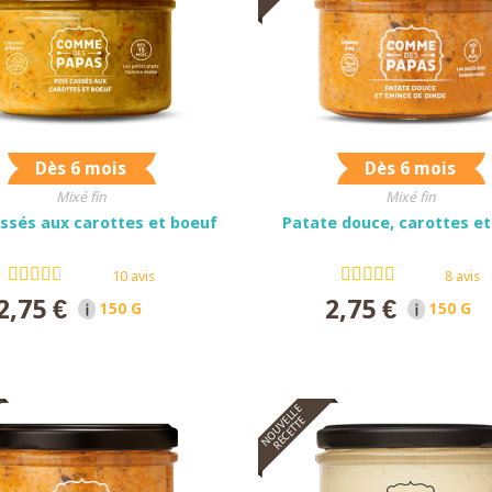
Dès 6 mois
Dès 6 mois
Mixé fin
Mixé fin
assés aux carottes et boeuf
Patate douce, carottes et
10 avis
8 avis
2,75 €
2,75 €
150 G NET
150 G N
NOUVELLE
RECETTE