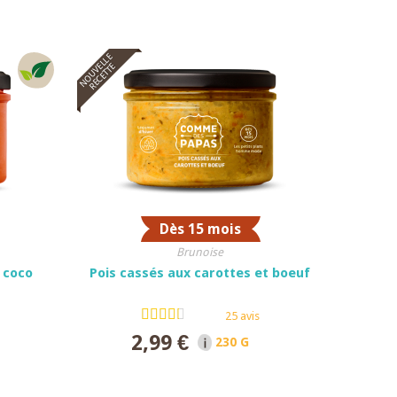
NOUVELLE
RECETTE
Dès 15 mois
Brunoise
t coco
Pois cassés aux carottes et boeuf
25 avis
2,99 €
ET
230 G NET