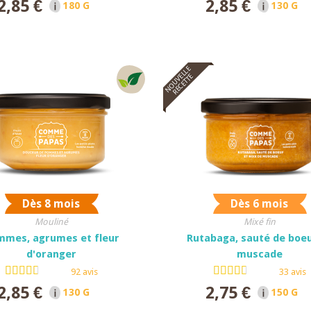
2,85 €
2,85 €
180 G NET
130 G N
NOUVELLE
RECETTE
Dès 8 mois
Dès 6 mois
Mouliné
Mixé fin
mmes, agrumes et fleur
Rutabaga, sauté de boeu
d'oranger
muscade
92 avis
33 avis
2,85 €
2,75 €
130 G NET
150 G N