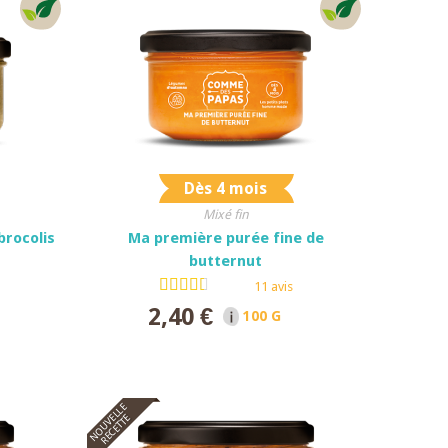
Dès 4 mois
Mixé fin
brocolis
Ma première purée fine de
butternut
11 avis
2,40 €
ET
100 G NET
NOUVELLE
RECETTE