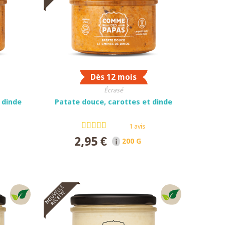
Dès 12 mois
Écrasé
 dinde
Patate douce, carottes et dinde
1 avis
2,95 €
ET
200 G NET
NOUVELLE
RECETTE