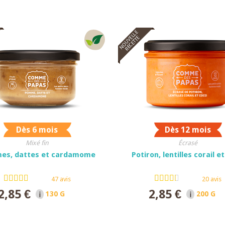
NOUVELLE
RECETTE
Dès 6 mois
Dès 12 mois
Mixé fin
Écrasé
es, dattes et cardamome
Potiron, lentilles corail e
47 avis
20 avis
2,85 €
2,85 €
130 G NET
200 G N