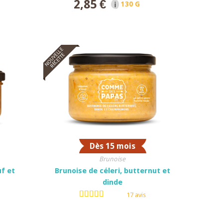
2,85 €
ET
130 G NET
NOUVELLE
RECETTE
Dès 15 mois
Brunoise
f et
Brunoise de céleri, butternut et
dinde
17 avis
ET